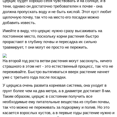
Церцис будет хорошо себя чувствовать и на солнце, и в
тени, однако он достаточно требователен к почве - она
должна пропускать воду и не быть кислой. Этот куст любит
щелочную почву, так что на место его посадки можно
добавить известь.
Имейте в виду, что церцис нужно сразу высаживать на
постоянное место, поскольку корни растения быстро
прорастают в глубину почвы и пересадка их сильно
травмирует, т они могут ее просто не пережить.
На второй год роста ветви растения могут засохнуть, ничего
страшного в этом нет - это естественный процесс, так что не
переживайте. Быстро вытягиваться вверх растение начнет
уже с третьего года после посадки.
У церциса очень развита корневая система, она уходит в
грунт более чем на два метра, а в диаметре достигает 8-ми.
Таким образом, церцис в состоянии получить все
необходимые ему питательные вещества из глубин почвы,
так что можно не переживать за подкормку и полив. Но это
касается взрослых кустов, а в первые годы растение нужно и