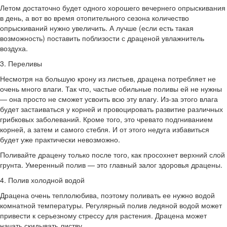
Летом достаточно будет одного хорошего вечернего опрыскивания
в день, а вот во время отопительного сезона количество
опрыскиваний нужно увеличить. А лучше (если есть такая
возможность) поставить поблизости с драценой увлажнитель
воздуха.
3. Переливы
Несмотря на большую крону из листьев, драцена потребляет не
очень много влаги. Так что, частые обильные поливы ей не нужны
— она просто не сможет усвоить всю эту влагу. Из-за этого влага
будет застаиваться у корней и провоцировать развитие различных
грибковых заболеваний. Кроме того, это чревато подгниванием
корней, а затем и самого стебля. И от этого недуга избавиться
будет уже практически невозможно.
Поливайте драцену только после того, как просохнет верхний слой
грунта. Умеренный полив — это главный залог здоровья драцены.
4. Полив холодной водой
Драцена очень теплолюбива, поэтому поливать ее нужно водой
комнатной температуры. Регулярный полив ледяной водой может
привести к серьезному стрессу для растения. Драцена может
начать скидывать листву.