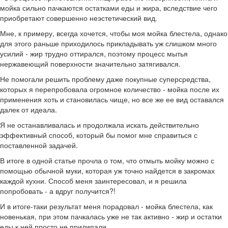
мойка сильно пачкаются остатками еды и жира, вследствие чего
приобретают совершенно неэстетический вид.
Мне, к примеру, всегда хочется, чтобы моя мойка блестела, однако
для этого раньше приходилось прикладывать уж слишком много
усилий - жир трудно оттирался, поэтому процесс мытья
нержавеющий поверхности значительно затягивался.
Не помогали решить проблему даже покупные суперсредства,
которых я перепробовала огромное количество - мойка после их
применения хоть и становилась чище, но все же ее вид оставался
далек от идеала.
Я не останавливалась и продолжала искать действительно
эффективный способ, который бы помог мне справиться с
поставленной задачей.
В итоге в одной статье прочла о том, что отмыть мойку можно с
помощью обычной муки, которая уж точно найдется в закромах
каждой кухни. Способ меня заинтересовал, и я решила
попробовать - а вдруг получится?!
И в итоге-таки результат меня порадовал - мойка блестела, как
новенькая, при этом пачкалась уже не так активно - жир и остатки
еды к ней просто не прилипали.