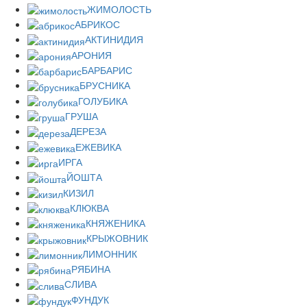
ЖИМОЛОСТЬ
АБРИКОС
АКТИНИДИЯ
АРОНИЯ
БАРБАРИС
БРУСНИКА
ГОЛУБИКА
ГРУША
ДЕРЕЗА
ЕЖЕВИКА
ИРГА
ЙОШТА
КИЗИЛ
КЛЮКВА
КНЯЖЕНИКА
КРЫЖОВНИК
ЛИМОННИК
РЯБИНА
СЛИВА
ФУНДУК