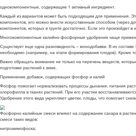
однокомпонентные, содержащие 1 активный ингредиент.
Каждый из вариантов может быть подходящим для применения. Это
компонентов, его можно внести искусственным способом (через до
компонентов, которых в грунте достаточно. Если это произойдет 
Многокомпонентные калийно-фосфорные удобрения чаще применяю
Существует еще одна разновидность – монодобавки. В их составе т
необходимо (например, на этапе формирования плодов). Кроме того
Важно обращать внимание не только на перечень веществ, которые
подготовке растений к зиме.
Применение добавок, содержащих фосфор и калий
Фосфор помогает нормализовать процессы дыхания, питания растен
хлорофилла в тканях растений. При его участии восстанавливают
Удобрения этого вида укрепляют цветки, плоды, что помогает сни
Фосфорно-калийные смеси влияют на содержание сахара в растен
смеси таких видов:
нитроаммофоска;