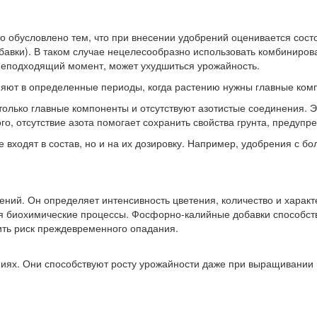
 обусловлено тем, что при внесении удобрений оценивается состо
бавки). В таком случае нецелесообразно использовать комбиниров
в неподходящий момент, может ухудшиться урожайность.
т в определенные периоды, когда растению нужны главные компо
олько главные компоненты и отсутствуют азотистые соединения. Это
, отсутствие азота помогает сохранить свойства грунта, предупре
 входят в состав, но и на их дозировку. Например, удобрения с 
ий. Он определяет интенсивность цветения, количество и характе
ся биохимические процессы. Фосфорно-калийные добавки способст
зить риск преждевременного опадания.
иях. Они способствуют росту урожайности даже при выращивании