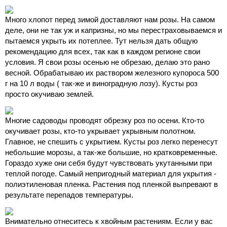
Много хлопот перед зимой доставляют нам розы. На самом
деле, они не так уж и капризны, но мы перестраховываемся и
пытаемся укрыть их потеплее. Тут нельзя дать общую
рекомендацию для всех, так как в каждом регионе свои
условия. Я свои розы осенью не обрезаю, делаю это рано
весной. Обрабатываю их раствором железного купороса 500
г на 10 л воды ( так-же и виноградную лозу). Кусты роз
просто окучиваю землей.
Многие садоводы проводят обрезку роз по осени. Кто-то
окучивает розы, кто-то укрывает укрывным полотном.
Главное, не спешить с укрытием. Кусты роз легко перенесут
небольшие морозы, а так-же большие, но кратковременные.
Гораздо хуже они себя будут чувствовать укутанными при
теплой погоде. Самый непригодный материал для укрытия -
полиэтиленовая пленка. Растения под пленкой выпревают в
результате перепадов температуры.
Внимательно отнеситесь к хвойным растениям. Если у вас