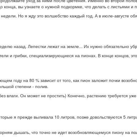
родолжайте уход за ними после цветения. Именно во второй полов
 конца, вы узнаете о нужной подкормке, что делать с листьями и 
 недели. Но я жду это волшебство каждый год. А в июле-августе о
делю назад. Лепестки лежат на земле... Их нужно обязательно убра
тели и грибки, специализирующиеся на пионах. В конце концов, это
щем году на 80 % зависит от того, как пион заложит почки возобно
ольшой степени - полив.
без влаги. Он может не простить) Конечно, растению требуется уж
оторые я прежде выливала 10 литров, позже довольствуются 5 лит
орням дышать, что точно не идет возобновляющемуся пиону на поль