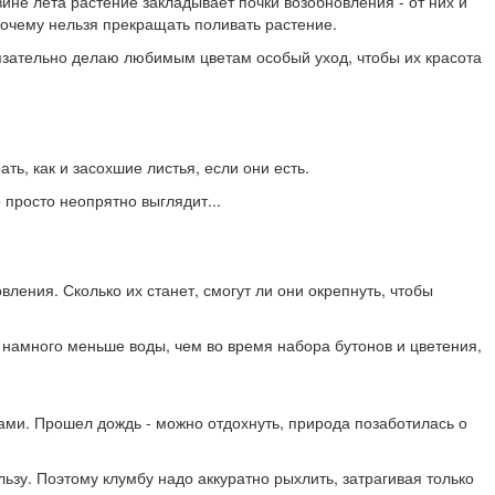
ине лета растение закладывает почки возобновления - от них и
почему нельзя прекращать поливать растение.
бязательно делаю любимым цветам особый уход, чтобы их красота
ть, как и засохшие листья, если они есть.
 просто неопрятно выглядит...
вления. Сколько их станет, смогут ли они окрепнуть, чтобы
е намного меньше воды, чем во время набора бутонов и цветения,
рами. Прошел дождь - можно отдохнуть, природа позаботилась о
зу. Поэтому клумбу надо аккуратно рыхлить, затрагивая только