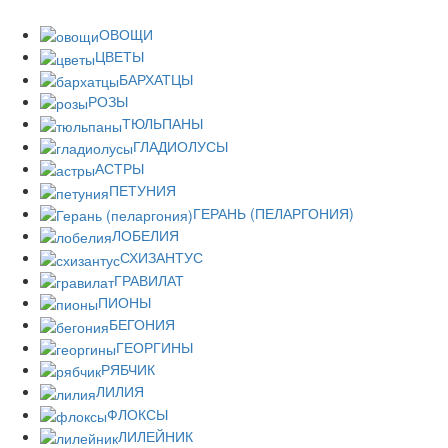
ОВОЩИ
ЦВЕТЫ
БАРХАТЦЫ
РОЗЫ
ТЮЛЬПАНЫ
ГЛАДИОЛУСЫ
АСТРЫ
ПЕТУНИЯ
ГЕРАНЬ (ПЕЛАРГОНИЯ)
ЛОБЕЛИЯ
СХИЗАНТУС
ГРАВИЛАТ
ПИОНЫ
БЕГОНИЯ
ГЕОРГИНЫ
РЯБЧИК
ЛИЛИЯ
ФЛОКСЫ
ЛИЛЕЙНИК