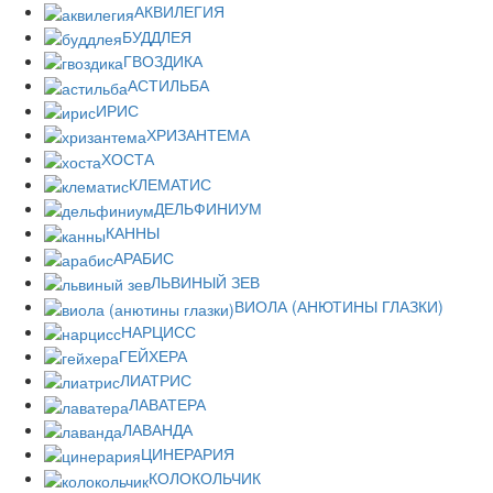
АКВИЛЕГИЯ
БУДДЛЕЯ
ГВОЗДИКА
АСТИЛЬБА
ИРИС
ХРИЗАНТЕМА
ХОСТА
КЛЕМАТИС
ДЕЛЬФИНИУМ
КАННЫ
АРАБИС
ЛЬВИНЫЙ ЗЕВ
ВИОЛА (АНЮТИНЫ ГЛАЗКИ)
НАРЦИСС
ГЕЙХЕРА
ЛИАТРИС
ЛАВАТЕРА
ЛАВАНДА
ЦИНЕРАРИЯ
КОЛОКОЛЬЧИК