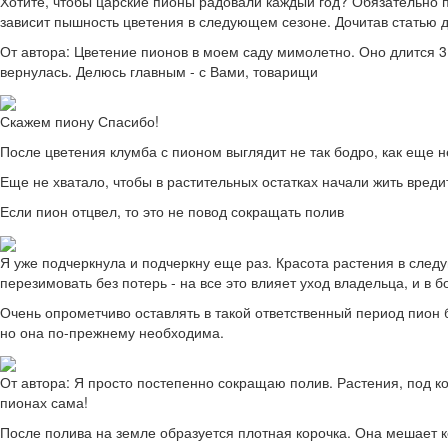
Хотите, чтобы царские пионы радовали каждый год? Обязательно п
зависит пышность цветения в следующем сезоне. Дочитав статью до
От автора: Цветение пионов в моем саду мимолетно. Оно длится 3
вернулась. Делюсь главным - с Вами, товарищи
Скажем пиону Спасибо!
После цветения клумба с пионом выглядит не так бодро, как еще не
Еще не хватало, чтобы в растительных остатках начали жить вреди
Если пион отцвел, то это не повод сокращать полив
Я уже подчеркнула и подчеркну еще раз. Красота растения в следую
перезимовать без потерь - на все это влияет уход владельца, и в б
Очень опрометчиво оставлять в такой ответственный период пион 
но она по-прежнему необходима.
От автора: Я просто постепенно сокращаю полив. Растения, под к
пионах сама!
После полива на земле образуется плотная корочка. Она мешает к