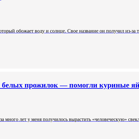
который обожает воду и солнце. Свое название он получил из-за 
з белых прожилок — помогли куриные яй
за много лет у меня получилось вырастить «человеческую» свек