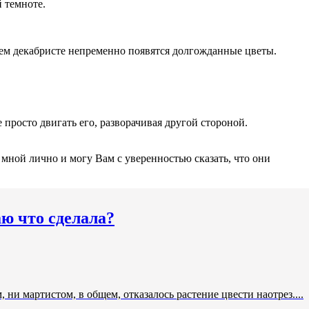
 темноте.
шем декабристе непременно появятся долгожданные цветы.
просто двигать его, разворачивая другой стороной.
мной лично и могу Вам с уверенностью сказать, что они
аю что сделала?
ни мартистом, в общем, отказалось растение цвести наотрез....