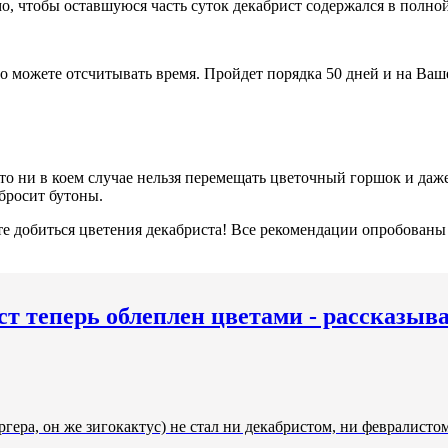
, чтобы оставшуюся часть суток декабрист содержался в полной
о можете отсчитывать время. Пройдет порядка 50 дней и на Ва
то ни в коем случае нельзя перемещать цветочный горшок и даже 
сбросит бутоны.
е добиться цветения декабриста! Все рекомендации опробованы 
ст теперь облеплен цветами - рассказыв
ера, он же зигокактус) не стал ни декабристом, ни февралистом, 