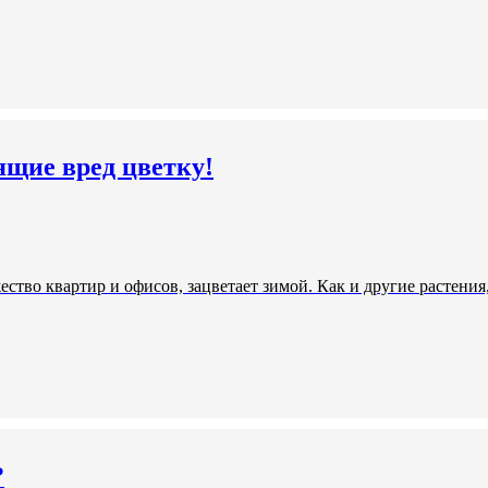
ящие вред цветку!
ство квартир и офисов, зацветает зимой. Как и другие растения
?