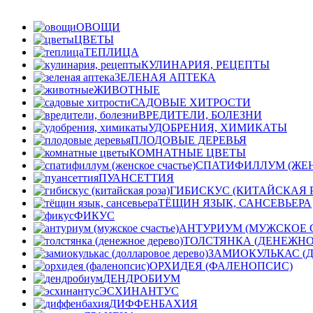
ОВОЩИ
ЦВЕТЫ
ТЕПЛИЦА
КУЛИНАРИЯ, РЕЦЕПТЫ
ЗЕЛЕНАЯ АПТЕКА
ЖИВОТНЫЕ
САДОВЫЕ ХИТРОСТИ
ВРЕДИТЕЛИ, БОЛЕЗНИ
УДОБРЕНИЯ, ХИМИКАТЫ
ПЛОДОВЫЕ ДЕРЕВЬЯ
КОМНАТНЫЕ ЦВЕТЫ
СПАТИФИЛЛУМ (ЖЕН
ПУАНСЕТТИЯ
ГИБИСКУС (КИТАЙСКАЯ 
ТЁЩИН ЯЗЫК, САНСЕВЬЕРА
ФИКУС
АНТУРИУМ (МУЖСКОЕ 
ТОЛСТЯНКА (ДЕНЕЖНО
ЗАМИОКУЛЬКАС (
ОРХИДЕЯ (ФАЛЕНОПСИС)
ДЕНДРОБИУМ
ЭСХИНАНТУС
ДИФФЕНБАХИЯ