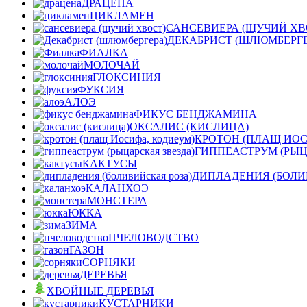
ДРАЦЕНА
ЦИКЛАМЕН
САНСЕВИЕРА (ЩУЧИЙ ХВ
ДЕКАБРИСТ (ШЛЮМБЕРГЕ
ФИАЛКА
МОЛОЧАЙ
ГЛОКСИНИЯ
ФУКСИЯ
АЛОЭ
ФИКУС БЕНДЖАМИНА
ОКСАЛИС (КИСЛИЦА)
КРОТОН (ПЛАЩ ИОС
ГИППЕАСТРУМ (РЫЦ
КАКТУСЫ
ДИПЛАДЕНИЯ (БОЛИ
КАЛАНХОЭ
МОНСТЕРА
ЮККА
ЗИМА
ПЧЕЛОВОДСТВО
ГАЗОН
СОРНЯКИ
ДЕРЕВЬЯ
ХВОЙНЫЕ ДЕРЕВЬЯ
КУСТАРНИКИ