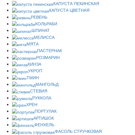
КАПУСТА ПЕКИНСКАЯ
КАПУСТА ЦВЕТНАЯ
РЕВЕНЬ
КОЛЬРАБИ
ШПИНАТ
МЕЛИССА
МЯТА
ПАСТЕРНАК
РОЗМАРИН
КИНЗА
УКРОП
ТМИН
МАНГОЛЬД
СТЕВИЯ
РУККОЛА
ХРЕН
ПОРТУЛАК
АРТИШОК
ФЕНХЕЛЬ
ФАСОЛЬ СТРУЧКОВАЯ