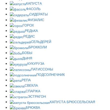
КАПУСТА
ФАСОЛЬ
СИДЕРАТЫ
ФИЗАЛИС
ГОРОХ
РЕДЬКА
РЕДИС
СЕЛЬДЕРЕЙ
БРОККОЛИ
БОБЫ
ДЫНЯ
КУКУРУЗА
ПАТИССОНЫ
ПОДСОЛНЕЧНИК
РЕПА
СВЕКЛА
СПАРЖА
ЭСТРАГОН
КАПУСТА БРЮССЕЛЬСКАЯ
БРЮКВА