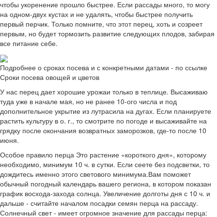
чтобы укоренение прошло быстрее. Если рассады много, то могу
на одном-двух кустах и не удалять, чтобы быстрее получить
первый перчик. Только помните, что этот перец, хоть и созреет
первым, но будет тормозить развитие следующих плодов, забирая
все питание себе.
Подробнее о сроках посева и с конкретными датами - по ссылке
Сроки посева овощей и цветов
У нас перец дает хорошие урожаи только в теплице. Высаживаю
туда уже в начале мая, но не ранее 10-ого числа и под
дополнительное укрытие из лутрасила на дугах. Если планируете
растить культуру в о. г., то смотрите по погоде и высаживайте на
грядку после окончания возвратных заморозков, где-то после 10
июня.
Особое правило перца Это растение «короткого дня», которому
необходимо, минимум 10 ч. в сутки. Если сеете без подсветки, то
дождитесь именно этого светового минимума.Вам поможет
обычный погодный календарь вашего региона, в котором показан
график восхода-захода солнца. Увеличение долготы дня с 10 ч. и
дальше - считайте началом посадки семян перца на рассаду.
Солнечный свет - имеет огромное значение для рассады перца: