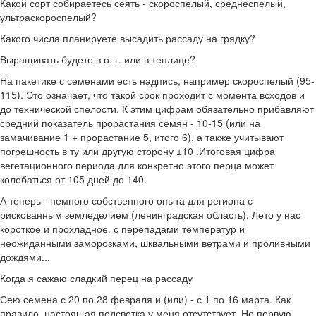
Какой сорт собираетесь сеять - скороспелый, среднеспелый,
ультраскороспелый?
Какого числа планируете высадить рассаду на грядку?
Выращивать будете в о. г. или в теплице?
На пакетике с семенами есть надпись, например скороспелый (95-
115). Это означает, что такой срок проходит с момента всходов и
до технической спелости. К этим цифрам обязательно прибавляют
средний показатель прорастания семян - 10-15 (или на
замачивание 1 + прорастание 5, итого 6), а также учитывают
погрешность в ту или другую сторону ±10 .Итоговая цифра
вегетационного периода для конкретно этого перца может
колебаться от 105 дней до 140.
А теперь - немного собственного опыта для региона с
рискованным земледелием (ленинградская область). Лето у нас
короткое и прохладное, с перепадами температур и
неожиданными заморозками, шквальными ветрами и проливными
дождями...
Когда я сажаю сладкий перец на рассаду
Сею семена с 20 по 28 февраля и (или) - с 1 по 16 марта. Как
правило, настоящая подсветка у меня отсутствует. Но первую