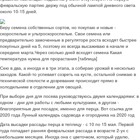
февральскую партию держу под обычной лампой дневного света
около 10-15 дней.
Беру семена собственных сортов, но покупаю и новые -
скороспелые и ультроскороспелые. Свои семена или
предварительно замоченные в регуляторе роста всходят быстрее
покупных дней на 5, поэтому их всегда высаживаю в начале и
середине марта.Через сколько дней всходят семена Какая
температура нужна для прорастания [таблица]
Сею в два, а иногда и в три этапа, а собираю урожай в несколько
заходов. Какой-то успевает созреть на кусте, остальной снимаю в
технической спелости и дозревание происходит прямо в
холодильнике в отделении для овощей.
При выборе дня для посева руководствуюсь двумя календарями: в
одном - дни для работы с любыми культурами, в другом -
благоприятные дни посадок, именно для перца. Вот ссылка для
2020 года Лунный календарь садовода и огородника на 2020 год
Дата высадки рассады перца в теплицу - с 10 по 15 мая. Первой
туда попадает ранняя февральская рассада в возрасте 2-ух с
небольшим месяцев. Иногда она с цветочком, который удалю,