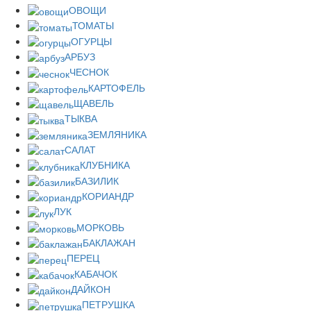
ОВОЩИ
ТОМАТЫ
ОГУРЦЫ
АРБУЗ
ЧЕСНОК
КАРТОФЕЛЬ
ЩАВЕЛЬ
ТЫКВА
ЗЕМЛЯНИКА
САЛАТ
КЛУБНИКА
БАЗИЛИК
КОРИАНДР
ЛУК
МОРКОВЬ
БАКЛАЖАН
ПЕРЕЦ
КАБАЧОК
ДАЙКОН
ПЕТРУШКА