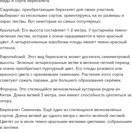
Виды и сорта бересклета
Садоводы, приобретающие бересклет для своих участков,
выбирают из нескольких сортов, ориентируясь на их размеры и
окрас листвы. Вот некоторые из самых популярных:
Крылатый. Его высота составляет 1-2 метра. У кустарника темно-
зеленая листва, которая к осени окрашивается в ярко-красный
цвет. А четырехчленные коробочки-плоды имеют темно-красный
оттенок.
Европейский. Этот вид бересклета может достигать семиметровой
высоты. Зеленые четырехгранные ветви в весенне-летний период
к осени приобретают пурпурный цвет. Его плоды розового или
красного цвета с оранжевыми семенами. Растения этого сорта
советуют сажать парами, для большего образования серёжек.
Форчуна. Это стелющийся вечнозеленый кустарник родом из
Китая. Длина ветвей 3 метра, они имеют способность цепляться за
опору.
Бересклет Семенова. Ещё один из стелющихся вечнозелёных
сортов. Длина ветвей до одного метра с желто-зелёной листвой.
Цветёт он в июле темно-красными мелкими цветками, собранными
в зонтики.