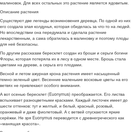
малиновок. Для всех остальных это растение является ядовитым.
Описание растения
Существуют две легенды возникновения деревца. По одной из них
его создала злая колдунья, которая обиделась за что-то на людей.
Но впоследствии она передумала и сделала растение
лекарственным, а сама обратилась в малиновку и поэтому плоды
для неё безопасны.
По другим рассказам бересклет создан из броши и серьги богини
Флоры, которая потеряла их в лесу в одном месте. Брошь стала
цветами на дереве, а серьга его плодами.
Весной и летом ажурная крона растения имеет насыщенный
темно-зеленый цвет. Весенние маленькие восковые цветы на его
ветвях не привлекают особого внимания.
А вот осенью бересклет (Euonymus) преображается. Его листва
вспыхивает разноцветными красками. Каждый листочек имеет до
шести оттенков: тут и желтый, и белый, красный, розовый,
оранжевый и даже фиолетовый. А с ветвей спускаются яркие
серёжки. Не зря Euonymus переводится с древнегреческого как
«манящая красота».