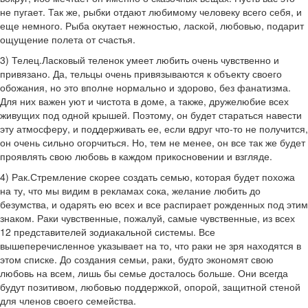
не пугает. Так же, рыбки отдают любимому человеку всего себя, и
еще немного. Рыба окутает нежностью, лаской, любовью, подарит
ощущение полета от счастья.
3) Телец.Ласковый теленок умеет любить очень чувственно и
привязано. Да, тельцы очень привязываются к объекту своего
обожания, но это вполне нормально и здорово, без фанатизма.
Для них важен уют и чистота в доме, а также, дружелюбие всех
живущих под одной крышей. Поэтому, он будет стараться навести
эту атмосферу, и поддерживать ее, если вдруг что-то не получится,
он очень сильно огорчиться. Но, тем не менее, он все так же будет
проявлять свою любовь в каждом прикосновении и взгляде.
4) Рак.Стремление скорее создать семью, которая будет похожа
на ту, что мы видим в рекламах сока, желание любить до
безумства, и одарять ею всех и все распирает рожденных под этим
знаком. Раки чувственные, пожалуй, самые чувственные, из всех
12 представителей зодиакальной системы. Все
вышеперечисленное указывает на то, что раки не зря находятся в
этом списке. До создания семьи, раки, будто экономят свою
любовь на всем, лишь бы семье досталось больше. Они всегда
будут позитивом, любовью поддержкой, опорой, защитной стеной
для членов своего семейства.