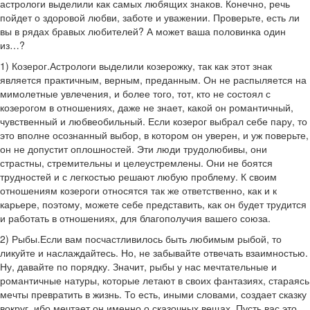
астрологи выделили как самых любящих знаков. Конечно, речь
пойдет о здоровой любви, заботе и уважении. Проверьте, есть ли
вы в рядах бравых любителей? А может ваша половинка один
из…?
1) Козерог.Астрологи выделили козерожку, так как этот знак
является практичным, верным, преданным. Он не распыляется на
мимолетные увлечения, и более того, тот, кто не состоял с
козерогом в отношениях, даже не знает, какой он романтичный,
чувственный и любвеобильный. Если козерог выбрал себе пару, то
это вполне осознанный выбор, в котором он уверен, и уж поверьте,
он не допустит оплошностей. Эти люди трудолюбивы, они
страстны, стремительны и целеустремлены. Они не боятся
трудностей и с легкостью решают любую проблему. К своим
отношениям козероги относятся так же ответственно, как и к
карьере, поэтому, можете себе представить, как он будет трудится
и работать в отношениях, для благополучия вашего союза.
2) Рыбы.Если вам посчастливилось быть любимым рыбой, то
ликуйте и наслаждайтесь. Но, не забывайте отвечать взаимностью.
Ну, давайте по порядку. Значит, рыбы у нас мечтательные и
романтичные натуры, которые летают в своих фантазиях, стараясь
мечты превратить в жизнь. То есть, иными словами, создает сказку
вокруг, ибо мечтает он именно о сказочных вещах. Пусть вас это