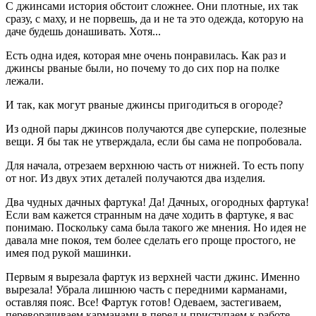
С джинсами история обстоит сложнее. Они плотные, их так
сразу, с маху, и не порвешь, да и не та это одежда, которую на
даче будешь донашивать. Хотя...
Есть одна идея, которая мне очень понравилась. Как раз и
джинсы рваные были, но почему то до сих пор на полке
лежали.
И так, как могут рваные джинсы пригодиться в огороде?
Из одной пары джинсов получаются две суперские, полезные
вещи. Я бы так не утверждала, если бы сама не попробовала.
Для начала, отрезаем верхнюю часть от нижней. То есть попу
от ног. Из двух этих деталей получаются два изделия.
Два чудных дачных фартука! Да! Дачных, огородных фартука!
Если вам кажется странным на даче ходить в фартуке, я вас
понимаю. Поскольку сама была такого же мнения. Но идея не
давала мне покоя, тем более сделать его проще простого, не
имея под рукой машинки.
Первым я вырезала фартук из верхней части джинс. Именно
вырезала! Убрала лишнюю часть с передними карманами,
оставляя пояс. Все! Фартук готов! Одеваем, застегиваем,
переворачиваем карманами в перед и приступаем к работе.