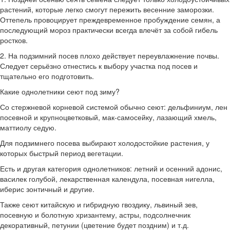
растений, которые легко смогут пережить весенние заморозки.
Оттепель провоцирует преждевременное пробуждение семян, а
последующий мороз практически всегда влечёт за собой гибель
ростков.
2. На подзимний посев плохо действует переувлажнение почвы.
Следует серьёзно отнестись к выбору участка под посев и
тщательно его подготовить.
Какие однолетники сеют под зиму?
Со стержневой корневой системой обычно сеют: дельфиниум, лен
посевной и крупноцветковый, мак-самосейку, лазающий хмель,
маттиолу седую.
Для подзимнего посева выбирают холодостойкие растения, у
которых быстрый период вегетации.
Есть и другая категория однолетников: летний и осенний адонис,
василек голубой, лекарственная календула, посевная нигелла,
иберис зонтичный и другие.
Также сеют китайскую и гибридную гвоздику, львиный зев,
посевную и болотную хризантему, астры, подсолнечник
декоративный, петунии (цветение будет поздним) и т.д.