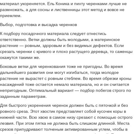
материал укореняется. Ель Коника и пихту черенками лучше не
размножать, а для сосны и лиственницы этот метод и вовсе не
приемлем.
Выбор, подготовка и высадка черенков
К подбору посадочного материала следует отнестись
ответственно. Ветки должны быть молодыми, а материнское
растение — ровным, здоровым и без видимых дефектов. Если
срезать черенки с кривого и плохо растущего деревца, то саженцы
окажутся такими же.
Боковые ветки для черенкования тоже не пригодны. Во время
дальнейшего развития они могут изгибаться, тогда молодое
растение не вырастет с ровным стеблем. Во время обрезки кроны
насаждений тоже остается немало материала, но и он считается
непригодным. Оптимальный вариант — подбор побегов строго по
заданным параметрам.
Для быстрого укоренения черенок должен быть с пяточкой и без
ровного среза. Этот хвостик представляет собой кусочек коры в
нижней части. Всю хвою в самом низу срезают с помощью острого
лезвия. При этом пятка не должна быть слишком длинной. Места
срезов припудривают толченым активированным углем, чтобы в