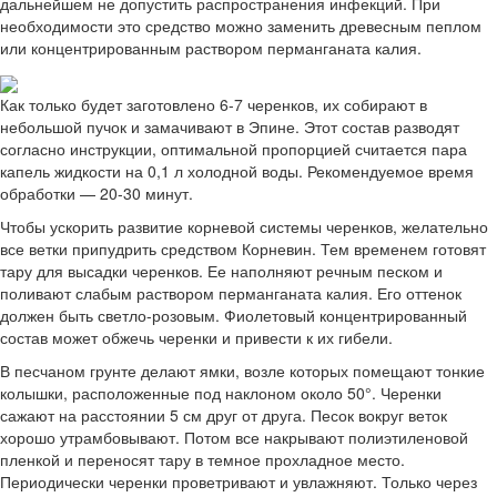
дальнейшем не допустить распространения инфекций. При
необходимости это средство можно заменить древесным пеплом
или концентрированным раствором перманганата калия.
Как только будет заготовлено 6-7 черенков, их собирают в
небольшой пучок и замачивают в Эпине. Этот состав разводят
согласно инструкции, оптимальной пропорцией считается пара
капель жидкости на 0,1 л холодной воды. Рекомендуемое время
обработки — 20-30 минут.
Чтобы ускорить развитие корневой системы черенков, желательно
все ветки припудрить средством Корневин. Тем временем готовят
тару для высадки черенков. Ее наполняют речным песком и
поливают слабым раствором перманганата калия. Его оттенок
должен быть светло-розовым. Фиолетовый концентрированный
состав может обжечь черенки и привести к их гибели.
В песчаном грунте делают ямки, возле которых помещают тонкие
колышки, расположенные под наклоном около 50°. Черенки
сажают на расстоянии 5 см друг от друга. Песок вокруг веток
хорошо утрамбовывают. Потом все накрывают полиэтиленовой
пленкой и переносят тару в темное прохладное место.
Периодически черенки проветривают и увлажняют. Только через