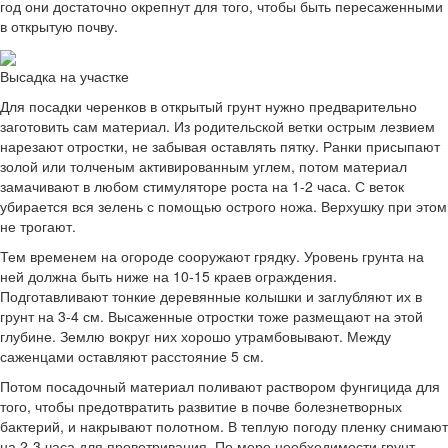
год они достаточно окрепнут для того, чтобы быть пересаженными
в открытую почву.
Высадка на участке
Для посадки черенков в открытый грунт нужно предварительно
заготовить сам материал. Из родительской ветки острым лезвием
нарезают отростки, не забывая оставлять пятку. Ранки присыпают
золой или толченым активированным углем, потом материал
замачивают в любом стимуляторе роста на 1-2 часа. С веток
убирается вся зелень с помощью острого ножа. Верхушку при этом
не трогают.
Тем временем на огороде сооружают грядку. Уровень грунта на
ней должна быть ниже на 10-15 краев ограждения.
Подготавливают тонкие деревянные колышки и заглубляют их в
грунт на 3-4 см. Высаженные отростки тоже размещают на этой
глубине. Землю вокруг них хорошо утрамбовывают. Между
саженцами оставляют расстояние 5 см.
Потом посадочный материал поливают раствором фунгицида для
того, чтобы предотвратить развитие в почве болезнетворных
бактерий, и накрывают полотном. В теплую погоду пленку снимают
на 2-3 часа для проветривания. По мере необходимости грунт