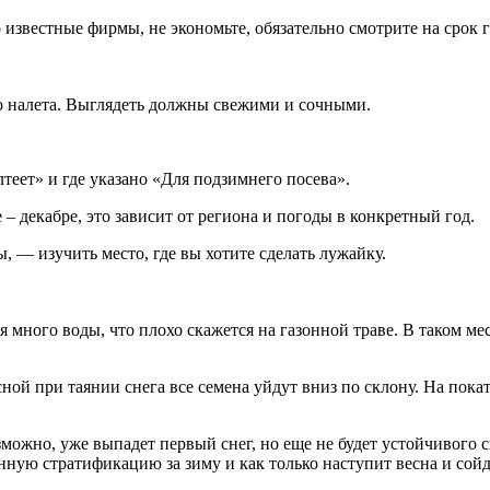
известные фирмы, не экономьте, обязательно смотрите на срок 
о налета. Выглядеть должны свежими и сочными.
теет» и где указано «Для подзимнего посева».
 – декабре, это зависит от региона и погоды в конкретный год.
, — изучить место, где вы хотите сделать лужайку.
ся много воды, что плохо скажется на газонной траве. В таком м
есной при таянии снега все семена уйдут вниз по склону. На пок
возможно, уже выпадет первый снег, но еще не будет устойчивог
нную стратификацию за зиму и как только наступит весна и сойде