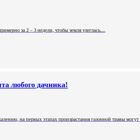
римерно за 2 – 3 недели, чтобы земля улеглась....
чта любого дачника!
жалению, на первых этапах произрастания газонной травы могут