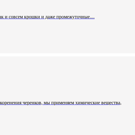
ак и совсем крошки и даже промежуточные....
укоренения черенков, мы применяем химические вещества,