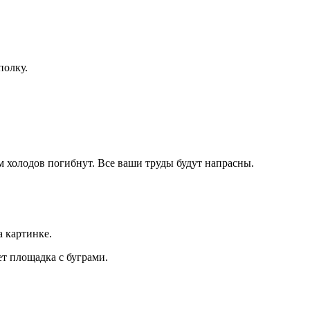
полку.
м холодов погибнут. Все ваши труды будут напрасны.
а картинке.
ет площадка с буграми.