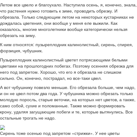
Летом все цвело и благоухало. Наступила осень, я, конечно, знала,
что растения нужно готовить к зиме, проводить обрезку. И
обрезала. Только следующим летом на некоторых кустарниках не
дождалась цветения, они вообще у меня еле выжили. Как
оказалось, многие многолетники вообще категорически нельзя
обрезать на зиму.
К ним относятся: пузыреплодник калинолистный, сирень, спирея,
форзиция, чубушник.
Пузыреплодник калинолистный цветет потрясающими белыми
цветами на прошлогодних побегах. Поэтому осенняя обрезка для
него под запретом. Хорошо, что его я обрезала не слишком
сильно. Он, конечно, пострадал, но все-таки цвел.
А вот чубушнику повезло меньше. Его обрезала больше, чем надо,
и он не цвел потом два года. У чубушника можно обрезать только
молодую поросль, старые веточки, на которых нет цветов, а также,
само собой, сухие и поломанные. Также можно формировать
крону, удаляя загущающие побеги и те, которые вытянулись. Все
остальные трогать не надо.
Сирень тоже осенью под запретом «стрижки». У нее цветы