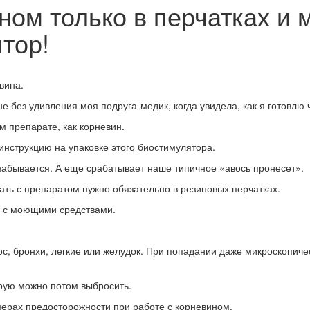
ом только в перчатках и м
тор!
вина.
 без удивления моя подруга-медик, когда увидела, как я готовлю 
м препарате, как корневин.
инструкцию на упаковке этого биостимулятора.
 забывается. А еще срабатывает наше типичное «авось пронесет».
ать с препаратом нужно обязательно в резиновых перчатках.
ь с моющими средствами.
нос, бронхи, легкие или желудок. При попадании даже микроскопи
орую можно потом выбросить.
ерах предосторожности при работе с корневином.