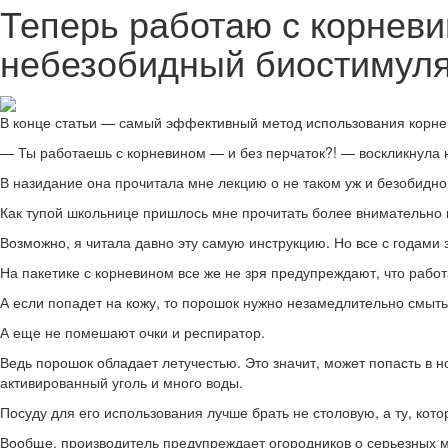
Теперь работаю с корневин
небезобидный биостимуля
В конце статьи — самый эффективный метод использования корне
— Ты работаешь с корневином — и без перчаток?! — воскликнула не
В назидание она прочитала мне лекцию о не таком уж и безобидно
Как тупой школьнице пришлось мне прочитать более внимательно 
Возможно, я читала давно эту самую инструкцию. Но все с годами
На пакетике с корневином все же не зря предупреждают, что работ
А если попадет на кожу, то порошок нужно незамедлительно смыт
А еще не помешают очки и респиратор.
Ведь порошок обладает летучестью. Это значит, может попасть в 
активированный уголь и много воды.
Посуду для его использования лучше брать не столовую, а ту, кот
Вообще, производитель предупреждает огородников о серьезных м