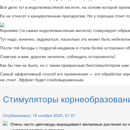
Всё дело тут в индолилмасляной кислоте, на основе которой прои
Ее не относят к канцерогенным препаратам. Но у порошка стоит по
Корневин (та самая индолилмасляная кислота) стимулирует образо
Тут надо, конечно, задуматься, насколько это может быть небезопа
После той беседы с подругой-медиком я стала более осторожно об
Советую и вам, дорогие читатели, соблюдать осторожность!
Как бы там ни было, но с таким прекрасным биостимулятором нам 
Самый эффективный способ его применения — это обработка черен
не стоит. Эффект будет слабовыраженным.
Стимуляторы корнеобразован
Опубликовано: 16 ноября 2020, 01:01
Очень часто цветоводы выращивают желаемые растения из че
ускоряют ростовые процесс...