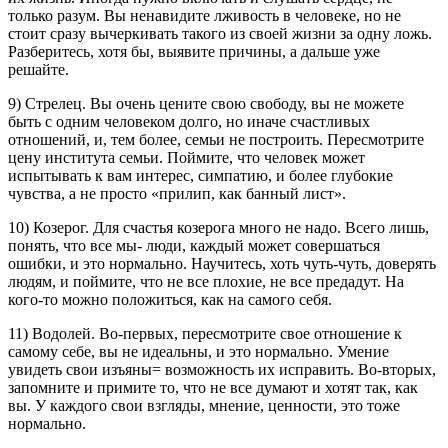
только разум. Вы ненавидите лживость в человеке, но не
стоит сразу вычеркивать такого из своей жизни за одну ложь.
Разберитесь, хотя бы, выявите причины, а дальше уже
решайте.
9) Стрелец. Вы очень цените свою свободу, вы не можете
быть с одним человеком долго, но иначе счастливых
отношений, и, тем более, семьи не построить. Пересмотрите
цену института семьи. Поймите, что человек может
испытывать к вам интерес, симпатию, и более глубокие
чувства, а не просто «прилип, как банный лист».
10) Козерог. Для счастья козерога много не надо. Всего лишь,
понять, что все мы- люди, каждый может совершаться
ошибки, и это нормально. Научитесь, хоть чуть-чуть, доверять
людям, и поймите, что не все плохие, не все предадут. На
кого-то можно положиться, как на самого себя.
11) Водолей. Во-первых, пересмотрите свое отношение к
самому себе, вы не идеальны, и это нормально. Умение
увидеть свои изъяны= возможность их исправить. Во-вторых,
запомните и примите то, что не все думают и хотят так, как
вы. У каждого свои взгляды, мнение, ценности, это тоже
нормально.