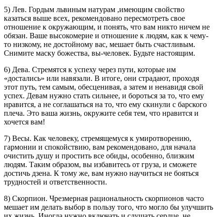
5) Лев. Гордым львиным натурам ,имеющим свойство
казаться выше всех, рекомендовано пересмотреть свое
отношение к окружающим, и понять, что вам никто ничем не
обязан. Ваше высокомерие и отношение к людям, как к чему-
то низкому, не достойному вас, мешает быть счастливым.
Снимите маску божества, вы-человек. Будьте настоящим.
6) Дева. Стремятся к успеху через пути, которые им
«достались» или навязали. В итоге, они страдают, проходя
этот путь, тем самым, обесценивая, а затем и ненавидя свой
успех. Девам нужно стать сильнее, и бороться за то, что ему
нравится, а не соглашаться на то, что ему скинули с барского
плеча. Это ваша жизнь, окружите себя тем, что нравится и
хочется вам!
7) Весы. Как человеку, стремящемуся к умиротворению,
гармонии и спокойствию, вам рекомендовано, для начала
очистить душу и простить все обиды, особенно, близким
людям. Таким образом, вы избавитесь от груза, и сможете
достичь дзена. К тому же, вам нужно научиться не бояться
трудностей и ответственности.
8) Скорпион. Чрезмерная рациональность скорпионов часто
мешает им делать выбор в пользу того, что могло бы улучшить
их жизнь. Иногда нужно включать и слушать сердце, не