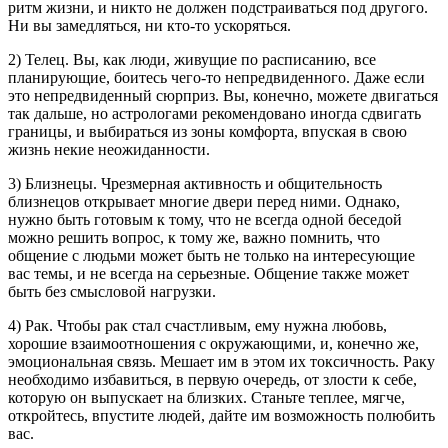
ритм жизни, и никто не должен подстраиваться под другого.
Ни вы замедляться, ни кто-то ускоряться.
2) Телец. Вы, как люди, живущие по расписанию, все
планирующие, боитесь чего-то непредвиденного. Даже если
это непредвиденный сюрприз. Вы, конечно, можете двигаться
так дальше, но астрологами рекомендовано иногда сдвигать
границы, и выбираться из зоны комфорта, впуская в свою
жизнь некие неожиданности.
3) Близнецы. Чрезмерная активность и общительность
близнецов открывает многие двери перед ними. Однако,
нужно быть готовым к тому, что не всегда одной беседой
можно решить вопрос, к тому же, важно помнить, что
общение с людьми может быть не только на интересующие
вас темы, и не всегда на серьезные. Общение также может
быть без смысловой нагрузки.
4) Рак. Чтобы рак стал счастливым, ему нужна любовь,
хорошие взаимоотношения с окружающими, и, конечно же,
эмоциональная связь. Мешает им в этом их токсичность. Раку
необходимо избавиться, в первую очередь, от злости к себе,
которую он выпускает на близких. Станьте теплее, мягче,
откройтесь, впустите людей, дайте им возможность полюбить
вас.