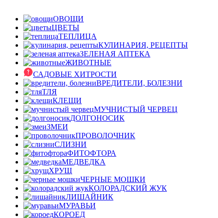
ОВОЩИ
ЦВЕТЫ
ТЕПЛИЦА
КУЛИНАРИЯ, РЕЦЕПТЫ
ЗЕЛЕНАЯ АПТЕКА
ЖИВОТНЫЕ
САДОВЫЕ ХИТРОСТИ
ВРЕДИТЕЛИ, БОЛЕЗНИ
ТЛЯ
КЛЕЩИ
МУЧНИСТЫЙ ЧЕРВЕЦ
ДОЛГОНОСИК
ЗМЕИ
ПРОВОЛОЧНИК
СЛИЗНИ
ФИТОФТОРА
МЕДВЕДКА
ХРУЩ
ЧЕРНЫЕ МОШКИ
КОЛОРАДСКИЙ ЖУК
ЛИШАЙНИК
МУРАВЬИ
КОРОЕД