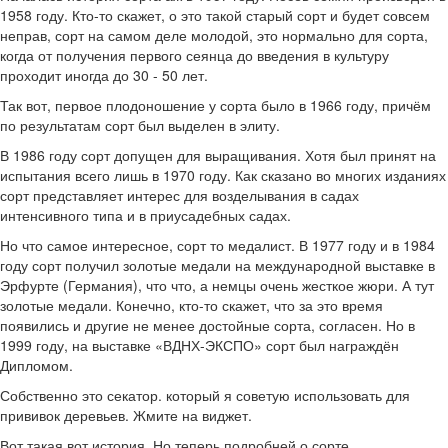
1958 году. Кто-то скажет, о это такой старый сорт и будет совсем
неправ, сорт на самом деле молодой, это нормально для сорта,
когда от получения первого сеянца до введения в культуру
проходит иногда до 30 - 50 лет.
Так вот, первое плодоношение у сорта было в 1966 году, причём
по результатам сорт был выделен в элиту.
В 1986 году сорт допущен для выращивания. Хотя был принят на
испытания всего лишь в 1970 году. Как сказано во многих изданиях
сорт представляет интерес для возделывания в садах
интенсивного типа и в приусадебных садах.
Но что самое интересное, сорт то медалист. В 1977 году и в 1984
году сорт получил золотые медали на международной выставке в
Эрфурте (Германия), что что, а немцы очень жесткое жюри. А тут
золотые медали. Конечно, кто-то скажет, что за это время
появились и другие не менее достойные сорта, согласен. Но в
1999 году, на выставке «ВДНХ-ЭКСПО» сорт был награждён
Дипломом.
Собственно это секатор. который я советую использовать для
прививок деревьев. Жмите на виджет.
Вот такая вот история. Но теперь подробней о сорте.