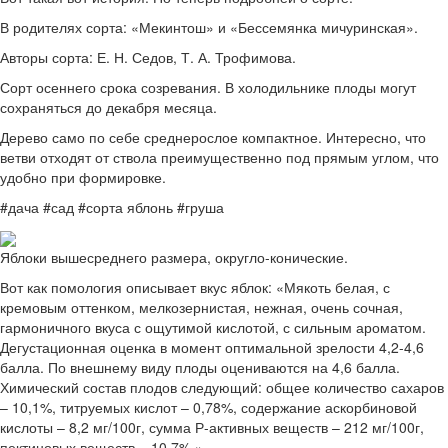
В родителях сорта: «Мекинтош» и «Бессемянка мичуринская».
Авторы сорта: Е. Н. Седов, Т. А. Трофимова.
Сорт осеннего срока созревания. В холодильнике плоды могут
сохраняться до декабря месяца.
Дерево само по себе среднерослое компактное. Интересно, что
ветви отходят от ствола преимущественно под прямым углом, что
удобно при формировке.
#дача #сад #сорта яблонь #груша
Яблоки вышесреднего размера, округло-конические.
Вот как помология описывает вкус яблок: «Мякоть белая, с
кремовым оттенком, мелкозернистая, нежная, очень сочная,
гармоничного вкуса с ощутимой кислотой, с сильным ароматом.
Дегустационная оценка в момент оптимальной зрелости 4,2-4,6
балла. По внешнему виду плоды оцениваются на 4,6 балла.
Химический состав плодов следующий: общее количество сахаров
– 10,1%, титруемых кислот – 0,78%, содержание аскорбиновой
кислоты – 8,2 мг/100г, сумма Р-активных веществ – 212 мг/100г,
пектиновых веществ – 10,7%.»