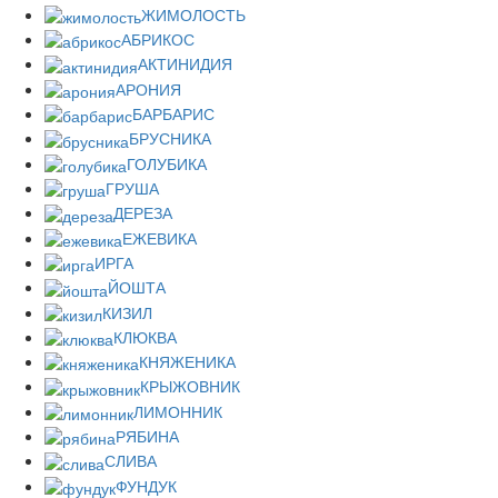
ЖИМОЛОСТЬ
АБРИКОС
АКТИНИДИЯ
АРОНИЯ
БАРБАРИС
БРУСНИКА
ГОЛУБИКА
ГРУША
ДЕРЕЗА
ЕЖЕВИКА
ИРГА
ЙОШТА
КИЗИЛ
КЛЮКВА
КНЯЖЕНИКА
КРЫЖОВНИК
ЛИМОННИК
РЯБИНА
СЛИВА
ФУНДУК