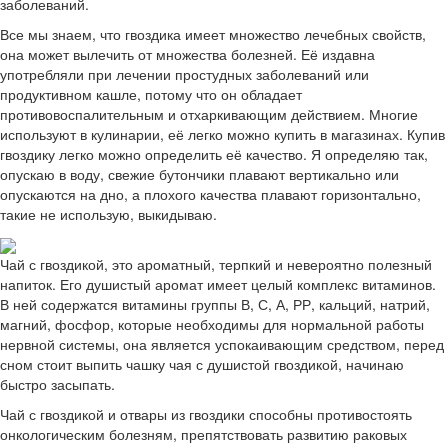
заболеваний.
Все мы знаем, что гвоздика имеет множество лечебных свойств,
она может вылечить от множества болезней. Её издавна
употребляли при лечении простудных заболеваний или
продуктивном кашле, потому что он обладает
противовоспалительным и отхаркивающим действием. Многие
используют в кулинарии, её легко можно купить в магазинах. Купив
гвоздику легко можно определить её качество. Я определяю так,
опускаю в воду, свежие бутончики плавают вертикально или
опускаются на дно, а плохого качества плавают горизонтально,
такие не использую, выкидываю.
Чай с гвоздикой, это ароматный, терпкий и невероятно полезный
напиток. Его душистый аромат имеет целый комплекс витаминов.
В ней содержатся витамины группы В, С, А, РР, кальций, натрий,
магний, фосфор, которые необходимы для нормальной работы
нервной системы, она является успокаивающим средством, перед
сном стоит выпить чашку чая с душистой гвоздикой, начинаю
быстро засыпать.
Чай с гвоздикой и отвары из гвоздики способны противостоять
онкологическим болезням, препятствовать развитию раковых