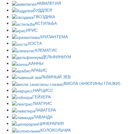
АКВИЛЕГИЯ
БУДДЛЕЯ
ГВОЗДИКА
АСТИЛЬБА
ИРИС
ХРИЗАНТЕМА
ХОСТА
КЛЕМАТИС
ДЕЛЬФИНИУМ
КАННЫ
АРАБИС
ЛЬВИНЫЙ ЗЕВ
ВИОЛА (АНЮТИНЫ ГЛАЗКИ)
НАРЦИСС
ГЕЙХЕРА
ЛИАТРИС
ЛАВАТЕРА
ЛАВАНДА
ЦИНЕРАРИЯ
КОЛОКОЛЬЧИК