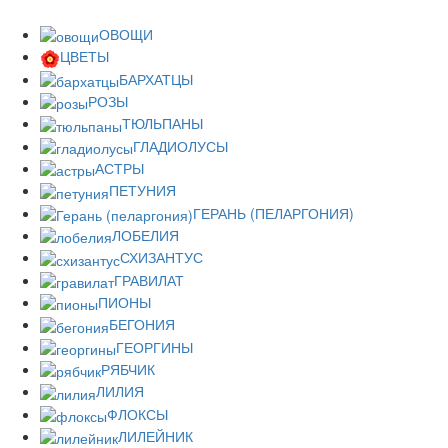
ОВОЩИ
ЦВЕТЫ
БАРХАТЦЫ
РОЗЫ
ТЮЛЬПАНЫ
ГЛАДИОЛУСЫ
АСТРЫ
ПЕТУНИЯ
ГЕРАНЬ (ПЕЛАРГОНИЯ)
ЛОБЕЛИЯ
СХИЗАНТУС
ГРАВИЛАТ
ПИОНЫ
БЕГОНИЯ
ГЕОРГИНЫ
РЯБЧИК
ЛИЛИЯ
ФЛОКСЫ
ЛИЛЕЙНИК