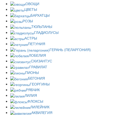
ОВОЩИ
ЦВЕТЫ
БАРХАТЦЫ
РОЗЫ
ТЮЛЬПАНЫ
ГЛАДИОЛУСЫ
АСТРЫ
ПЕТУНИЯ
ГЕРАНЬ (ПЕЛАРГОНИЯ)
ЛОБЕЛИЯ
СХИЗАНТУС
ГРАВИЛАТ
ПИОНЫ
БЕГОНИЯ
ГЕОРГИНЫ
РЯБЧИК
ЛИЛИЯ
ФЛОКСЫ
ЛИЛЕЙНИК
АКВИЛЕГИЯ