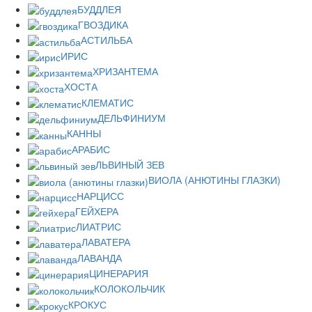
БУДДЛЕЯ
ГВОЗДИКА
АСТИЛЬБА
ИРИС
ХРИЗАНТЕМА
ХОСТА
КЛЕМАТИС
ДЕЛЬФИНИУМ
КАННЫ
АРАБИС
ЛЬВИНЫЙ ЗЕВ
ВИОЛА (АНЮТИНЫ ГЛАЗКИ)
НАРЦИСС
ГЕЙХЕРА
ЛИАТРИС
ЛАВАТЕРА
ЛАВАНДА
ЦИНЕРАРИЯ
КОЛОКОЛЬЧИК
КРОКУС