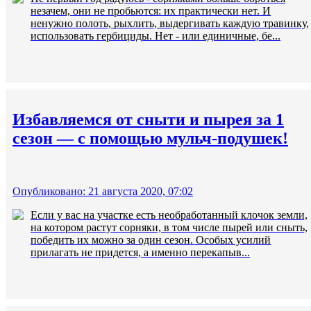
незачем, они не пробьются: их практически нет. И
ненужно полоть, рыхлить, выдергивать каждую травинку,
использовать гербициды. Нет - или единичные, бе...
Избавляемся от сныти и пырея за 1
сезон — с помощью мульч-подушек!
Опубликовано: 21 августа 2020, 07:02
Если у вас на участке есть необработанный клочок земли,
на котором растут сорняки, в том числе пырей или сныть,
победить их можно за один сезон. Особых усилий
прилагать не придется, а именно перекапыв...