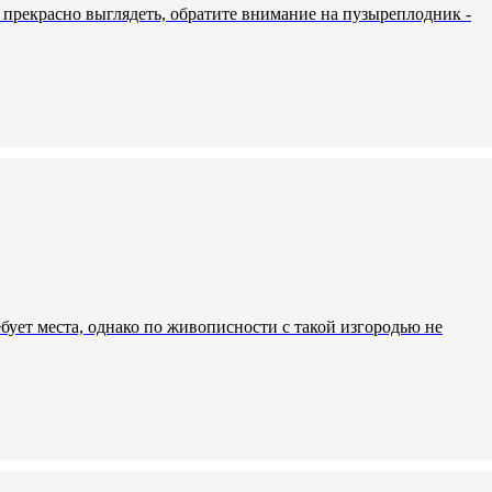
т прекрасно выглядеть, обратите внимание на пузыреплодник -
ует места, однако по живописности с такой изгородью не