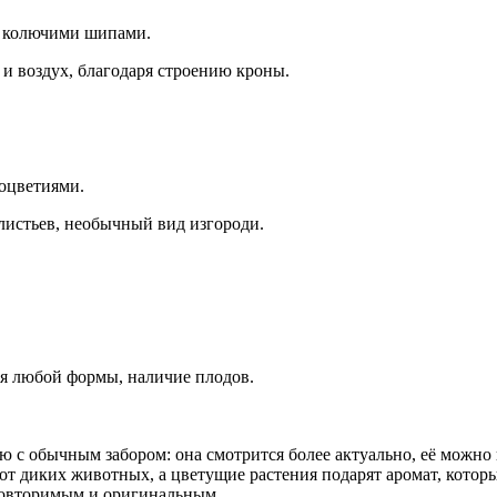
и колючими шипами.
и воздух, благодаря строению кроны.
оцветиями.
листьев, необычный вид изгороди.
ия любой формы, наличие плодов.
 с обычным забором: она смотрится более актуально, её можно и
от диких животных, а цветущие растения подарят аромат, котор
еповторимым и оригинальным.