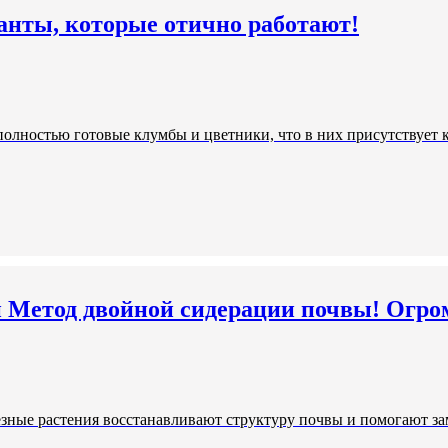
анты, которые отично работают!
полностью готовые клумбы и цветники, что в них присутствует к
Метод двойной сидерации почвы! Огромн
зные растения восстанавливают структуру почвы и помогают за