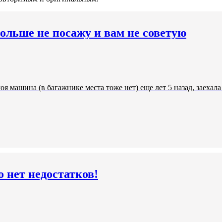
ольше не посажу и вам не советую
я машина (в багажнике места тоже нет) еще лет 5 назад, заехала 
о нет недостатков!