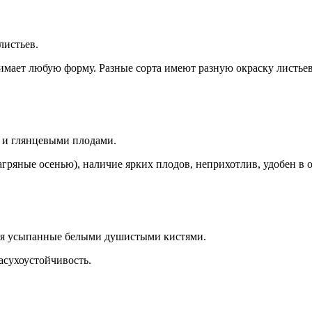
листьев.
мает любую форму. Разные сорта имеют разную окраску листьев:
 и глянцевыми плодами.
агряные осенью), наличие ярких плодов, неприхотлив, удобен в о
ния усыпанные белыми душистыми кистями.
асухоустойчивость.