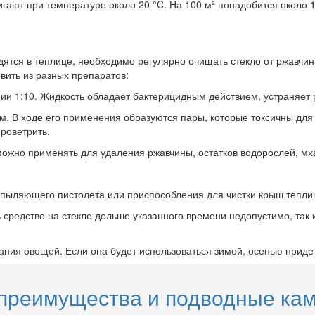
ают при температуре около 20 °C. На 100 м² понадобится около 10
ятся в теплице, необходимо регулярно очищать стекло от ржавчины
вить из разных препаратов:
нии 1:10. Жидкость обладает бактерицидным действием, устраняет 
. В ходе его применения образуются пары, которые токсичны для 
роветрить.
можно применять для удаления ржавчины, остатков водорослей, мх
пыляющего пистолета или приспособления для чистки крыш тепли
 средство на стекле дольше указанного времени недопустимо, так
ния овощей. Если она будет использоваться зимой, осенью придет
преимущества и подводные кам