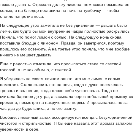
тяжело дышать. Отрезала дольку лимона, немножко посыпала ее
солью, и на блюдце поставила на ночь на тумбочку — чтобы
стояло напротив носа.
На следующее утро заметила не без удивления — дышать было
легче, как будто бы мои внутренние чакры полностью раскрылись.
Поняла, что помог лимон с солью. На следующую ночь снова
поставила блюдце с лимоном. Правда, он заветрился, поэтому
пришлось его освежить. А на третье утро поняла, что мне вообще
ничего не мешает дышать.
Еще с радостью отметила, что просыпаться стала со светлой
головой, а не как обычно, с тяжелой.
Я убедилась на своем личном опыте, что мне лимон с солью
помогает. Стала ставить его на ночь, когда в душе поселялась
тревога и волнение, когда плохо себя чувствовала. Тогда не
считала баранов до утра, а засыпала через небольшой промежуток
времени, несмотря на накрученные нервы. И просыпалась не за
час-два до будильника, а по его звонку.
Вообще, лимонный запах ассоциируется всегда с безукоризненной
чистотой и стерильностью. Я бы еще назвала этот аромат запахом
уверенности в себе.