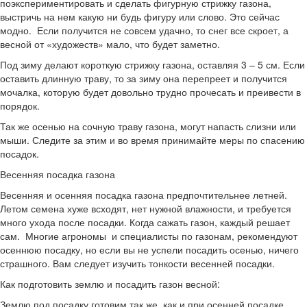
поэкспериментировать и сделать фигурную стрижку газона,
выстричь на нем какую ни будь фигуру или слово. Это сейчас
модно. Если получится не совсем удачно, то снег все скроет, а
весной от «художеств» мало, что будет заметно.
Под зиму делают короткую стрижку газона, оставляя 3 – 5 см. Если
оставить длинную траву, то за зиму она перепреет и получится
мочалка, которую будет довольно трудно прочесать и преивести в
порядок.
Так же осенью на сочную траву газона, могут напасть слизни или
мыши. Следите за этим и во время принимайте меры по спасению
посадок.
Весенняя посадка газона
Весенняя и осенняя посадка газона предпочтительнее летней.
Летом семена хуже всходят, нет нужной влажности, и требуется
много ухода после посадки. Когда сажать газон, каждый решает
сам. Многие агрономы и специалисты по газонам, рекомендуют
осеннюю посадку, но если вы не успели посадить осенью, ничего
страшного. Вам следует изучить тонкости весенней посадки.
Как подготовить землю и посадить газон весной:
Землю под посадку готовим так же, как и при осенней посадке.