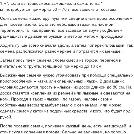
1 м². Если вы травосмесь замешивали сами, то на 1
м² потребуется примерно 50 – 70 г, все зависит от состава.
Сеять семена можно вручную или специальным приспособлением
для посева газона. Если это небольшой газон на частной
территории, то, как правило, все засевается вручную. Делаем
размашистые движения руками и метр за метром проходимся.
Ходить лучше всего сначала вдоль, а затем поперек площадки, так
семена расположатся равномернее и потратится их меньше.
Затем присыпаем семена слоем смеси из торфа, перегноя и
питательного грунта, толщиной примерно до 10 см.
Высаженные семена нужно утрамбовать при помощи специальных
приспособлений – катка или специальных «лыж». В домашних
условиях делаются простые «лыжи» из досок длиной до 80 см. На
доски ставятся крепления из ремней или лыжные и одеваются на
ноги. Проходя в таких «лыжах» по газону, человек своим
собственным весом трамбует землю с семенами. Или можно
сделать самому каток из подручных средств, у кого, что будет под
рукой.
После посадки семян, поливаем каждый день, если нет дождей, и
стоит сухая солнечная погода. Сильно не заливаем, но хорошо