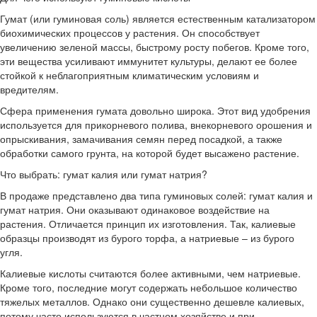
Гумат (или гуминовая соль) является естественным катализатором
биохимических процессов у растения. Он способствует
увеличению зеленой массы, быстрому росту побегов. Кроме того,
эти вещества усиливают иммунитет культуры, делают ее более
стойкой к неблагоприятным климатическим условиям и
вредителям.
Сфера применения гумата довольно широка. Этот вид удобрения
используется для прикорневого полива, внекорневого орошения и
опрыскивания, замачивания семян перед посадкой, а также
обработки самого грунта, на которой будет высажено растение.
Что выбрать: гумат калия или гумат натрия?
В продаже представлено два типа гуминовых солей: гумат калия и
гумат натрия. Они оказывают одинаковое воздействие на
растения. Отличается принцип их изготовления. Так, калиевые
образцы производят из бурого торфа, а натриевые – из бурого
угля.
Калиевые кислоты считаются более активными, чем натриевые.
Кроме того, последние могут содержать небольшое количество
тяжелых металлов. Однако они существенно дешевле калиевых,
потому часто используются в частном хозяйстве и при