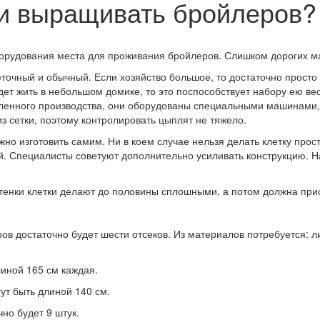
 и выращивать бройлеров?
рудования места для проживания бройлеров. Слишком дорогих ма
точный и обычный. Если хозяйство большое, то достаточно просто
ет жить в небольшом домике, то это поспособствует набору ею вес
нного производства, они оборудованы специальными машинами, ко
из сетки, поэтому контролировать цыплят не тяжело.
можно изготовить самим. Ни в коем случае нельзя делать клетку про
й. Специалисты советуют дополнительно усиливать конструкцию. 
стенки клетки делают до половины сплошными, а потом должна при
в достаточно будет шести отсеков. Из материалов потребуется: л
иной 165 см каждая.
ут быть длиной 140 см.
но будет 9 штук.