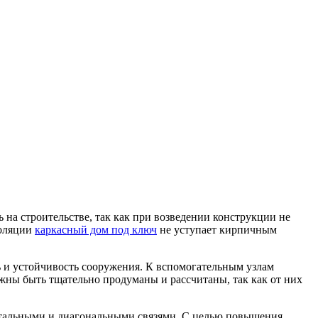
на строительстве, так как при возведении конструкции не
золяции
каркасный дом под ключ
не уступает кирпичным
 и устойчивость сооружения. К вспомогательным узлам
олжны быть тщательно продуманы и рассчитаны, так как от них
онтальными и диагональными связями. С целью повышения