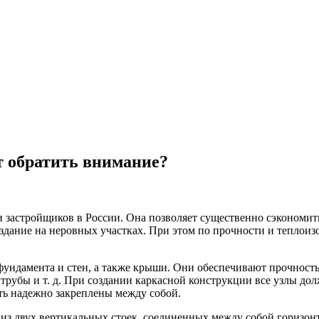
т обратить внимание?
застройщиков в России. Она позволяет существенно сэкономить 
 здание на неровных участках. При этом по прочности и теплои
ундамента и стен, а также крыши. Они обеспечивают прочность
, трубы и т. д. При создании каркасной конструкции все узлы д
ть надежно закреплены между собой.
ит из двух вертикальных стоек, соединенных между собой гориз