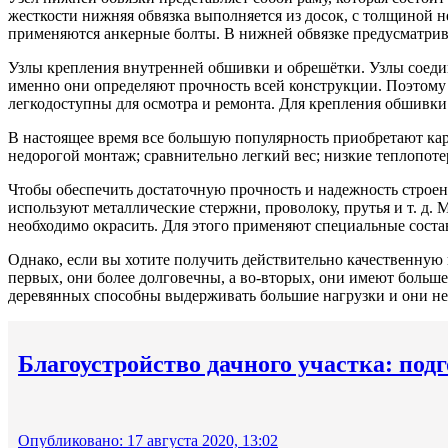
жесткости нижняя обвязка выполняется из досок, с толщиной н
применяются анкерные болты. В нижней обвязке предусматри
Узлы крепления внутренней обшивки и обрешётки. Узлы соедин
именно они определяют прочность всей конструкции. Поэтому
легкодоступны для осмотра и ремонта. Для крепления обшивки 
В настоящее время все большую популярность приобретают кар
недорогой монтаж; сравнительно легкий вес; низкие теплопоте
Чтобы обеспечить достаточную прочность и надежность строени
используют металлические стержни, проволоку, прутья и т. д.
необходимо окрасить. Для этого применяют специальные сост
Однако, если вы хотите получить действительно качественную 
первых, они более долговечны, а во-вторых, они имеют больше
деревянных способны выдерживать большие нагрузки и они не 
Благоустройство дачного участка: подг
Опубликовано: 17 августа 2020, 13:02