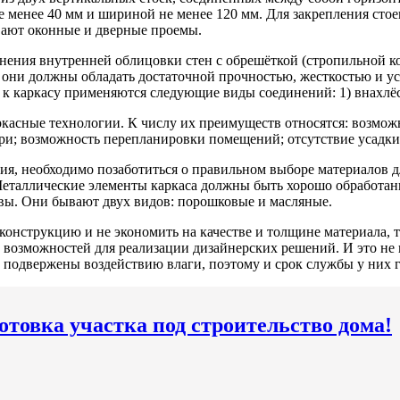
е менее 40 мм и шириной не менее 120 мм. Для закрепления сто
вают оконные и дверные проемы.
ения внутренней облицовки стен с обрешёткой (стропильной ко
 они должны обладать достаточной прочностью, жесткостью и у
к каркасу применяются следующие виды соединений: 1) внахлёстк
касные технологии. К числу их преимуществ относятся: возможн
ри; возможность перепланировки помещений; отсутствие усадки;
я, необходимо позаботиться о правильном выборе материалов дл
 Металлические элементы каркаса должны быть хорошо обработан
авы. Они бывают двух видов: порошковые и масляные.
конструкцию и не экономить на качестве и толщине материала, 
 возможностей для реализации дизайнерских решений. И это не 
подвержены воздействию влаги, поэтому и срок службы у них г
отовка участка под строительство дома!