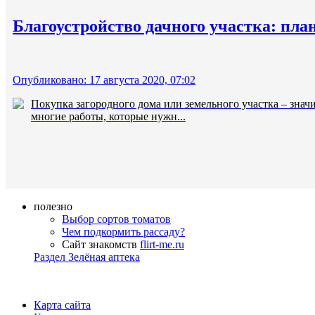
Благоустройство дачного участка: план
Опубликовано: 17 августа 2020, 07:02
Покупка загородного дома или земельного участка – значи
многие работы, которые нужн...
полезно
Выбор сортов томатов
Чем подкормить рассаду?
Сайт знакомств
flirt-me.ru
Раздел Зелёная аптека
Карта сайта