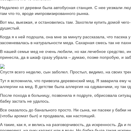
Недалеко от деревни была автобусная станция. С нее уезжали люди
там что-то, вроде импровизированного рынка.
Вот мы, выезжая, и остановились там. Захотели купить домой чего
душистый.
Когда я к ней подошла, она мне за минуту рассказала, что пасека
засомневалась в натуральности меда. Сахарная смесь так не пахн
В нашей семье мед не очень любили, но как лечебное средство, и
принесла, да в шкаф сразу убрала – думаю, позже попробую, и за
Спустя всего неделю, сын заболел. Простыл, видимо, на своих трен
Тут я вспомнила, что привезла деревенский мед. Я заварила ему ч
аллергии на мед. В детстве была аллергия на одуванчики, ну так 
После похода в больницу, позвонила я подруге, обрисовала ситуаци
бабку застать не удалось.
Все оказалось до банального просто. Ни сына, ни пасеки у бабки
(чтобы аромат был) и продавала, как настоящий.
А такие, как я, и велись на разговорчивость, да искренность. Да и
проверяют, на руку капают или в воду. Но бабка была такая искрен