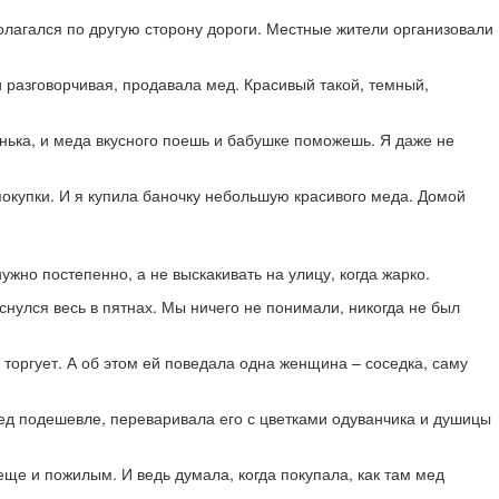
полагался по другую сторону дороги. Местные жители организовали
и разговорчивая, продавала мед. Красивый такой, темный,
ченька, и меда вкусного поешь и бабушке поможешь. Я даже не
покупки. И я купила баночку небольшую красивого меда. Домой
ужно постепенно, а не выскакивать на улицу, когда жарко.
снулся весь в пятнах. Мы ничего не понимали, никогда не был
 торгует. А об этом ей поведала одна женщина – соседка, саму
мед подешевле, переваривала его с цветками одуванчика и душицы
 еще и пожилым. И ведь думала, когда покупала, как там мед