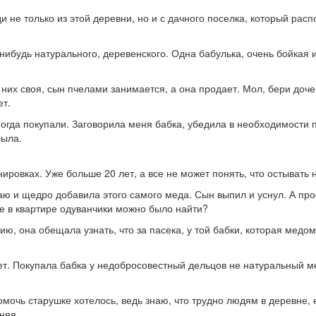
 не только из этой деревни, но и с дачного поселка, который рас
-нибудь натурального, деревенского. Одна бабулька, очень бойкая 
 у них своя, сын пчелами занимается, а она продает. Мол, бери до
ет.
ногда покупали. Заговорила меня бабка, убедила в необходимости 
была.
ировках. Уже больше 20 лет, а все не может понять, что остывать н
аю и щедро добавила этого самого меда. Сын выпил и уснул. А про
где в квартире одуванчики можно было найти?
ю, она обещала узнать, что за пасека, у той бабки, которая медом
 нет. Покупала бабка у недобросовестный дельцов не натуральный 
 помочь старушке хотелось, ведь знаю, что трудно людям в деревне,
няя.