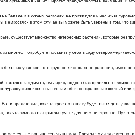
себя органично в наших широтах, требует заботы и внимания. В этом
на Западе и в южных регионах, не приживутся у нас из-за суровых
 в емкостях - в этом случае вы можете быть уверены в том, что зи
рьте, существует множество интересных растений, которые без труд
а из многих. Попробуйте посадить у себя в саду североамериканск
цев больших участков - это крупное листопадное растение, имеющ
й, так как с каждым годом лириодендрон (так правильно называетс
на полураспустившиеся тюльпаны и обычно окрашены в желтый или к
Вот и представьте, как эта красота в цвету будет выглядеть у вас н
, так что зимовка в открытом грунте для него не страшна. При эт
рогреется - не раньше середины мая. Причем яму для саженца гото