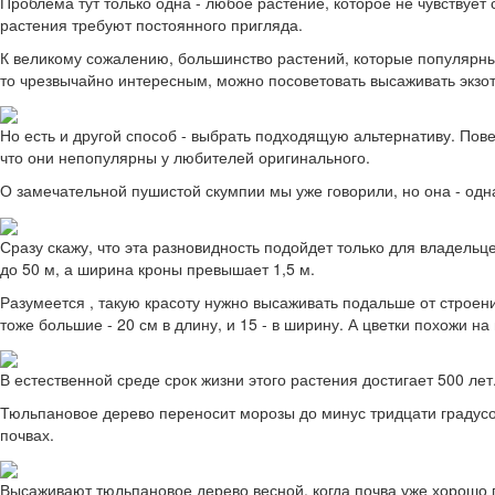
Проблема тут только одна - любое растение, которое не чувствует 
растения требуют постоянного пригляда.
К великому сожалению, большинство растений, которые популярны 
то чрезвычайно интересным, можно посоветовать высаживать экзоты
Но есть и другой способ - выбрать подходящую альтернативу. Пове
что они непопулярны у любителей оригинального.
О замечательной пушистой скумпии мы уже говорили, но она - одн
Сразу скажу, что эта разновидность подойдет только для владель
до 50 м, а ширина кроны превышает 1,5 м.
Разумеется , такую красоту нужно высаживать подальше от строени
тоже большие - 20 см в длину, и 15 - в ширину. А цветки похожи 
В естественной среде срок жизни этого растения достигает 500 лет. 
Тюльпановое дерево переносит морозы до минус тридцати градусов
почвах.
Высаживают тюльпановое дерево весной, когда почва уже хорошо п