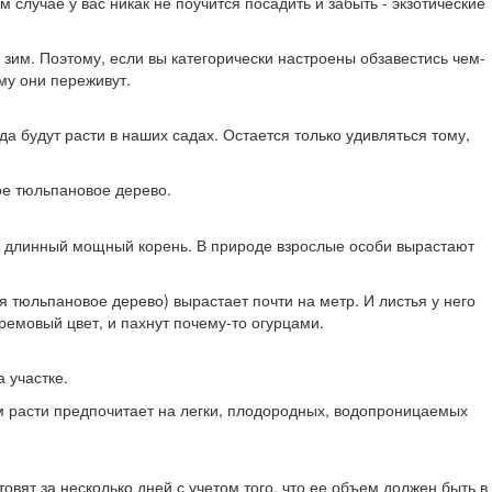
 случае у вас никак не поучится посадить и забыть - экзотические
 зим. Поэтому, если вы категорически настроены обзавестись чем-
му они переживут.
а будут расти в наших садах. Остается только удивляться тому,
ое тюльпановое дерево.
ее длинный мощный корень. В природе взрослые особи вырастают
я тюльпановое дерево) вырастает почти на метр. И листья у него
ремовый цвет, и пахнут почему-то огурцами.
а участке.
ом расти предпочитает на легки, плодородных, водопроницаемых
вят за несколько дней с учетом того, что ее объем должен быть в