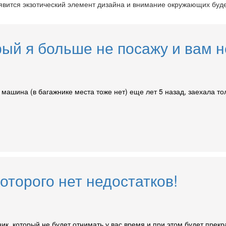
появится экзотический элемент дизайна и внимание окружающих бу
рый я больше не посажу и вам 
машина (в багажнике места тоже нет) еще лет 5 назад, заехала тол
которого нет недостатков!
ник, который не будет отнимать у вас время и при этом будет прек