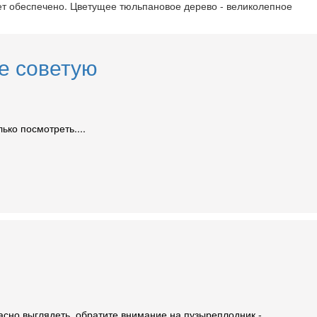
дет обеспечено. Цветущее тюльпановое дерево - великолепное
не советую
ько посмотреть....
расно выглядеть, обратите внимание на пузыреплодник -