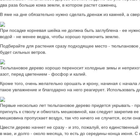
два раза больше кома земли, в котором растет саженец.
В яме на дне обязательно нужно сделать дренаж из камней, а свер
При посадке корневая шейка не должна быть заглублена - ее нужн
водой - не менее ведра, чтобы хорошо промочить землю.
Подбирайте для растения сразу подходящее место - тюльпановое де
будет сильных ветров.
Тюльпановое дерево хорошо переносит холодные зимы и неприхотл
азот, перед цветением - фосфор и калий.
Кроме того, очень желательно орошать и крону, начиная с начала 
такое увлажнение и благодарно на него реагирует. Использовать 
Первые несколько лет тюльпановое дерево придется укрывать - пр
пригнуть к стволу и обмотать мешковиной, как следует закрепив ее
мешковина пропускает воздух, так что ничего не случится, если он
Цвести дерево начнет не сразу - и это, пожалуй, его единственны
в мае, и долго - около месяца, то есть до середины-конца июня. С