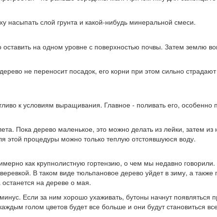
ху насыпать слой грунта и какой-нибудь минеральной смеси.
о оставить на одном уровне с поверхностью почвы. Затем землю во
рево не переносит посадок, его корни при этом сильно страдают и
иво к условиям выращивания. Главное - поливать его, особенно п
лета. Пока дерево маленькое, это можно делать из лейки, затем и
для этой процедуры можно только теплую отстоявшуюся воду.
имерно как крупнолистную гортензию, о чем мы недавно говорили. 
 веревкой. В таком виде тюльпановое дерево уйдет в зиму, а также
а останется на дереве о мая.
й минус. Если за ним хорошо ухаживать, бутоны начнут появляться 
 каждым голом цветов будет все больше и они будут становиться вс