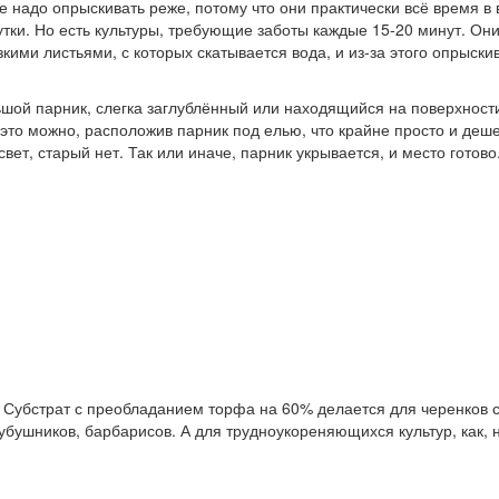
 надо опрыскивать реже, потому что они практически всё время в
утки. Но есть культуры, требующие заботы каждые 15-20 минут. Они
кими листьями, с которых скатывается вода, и из-за этого опрыскив
шой парник, слегка заглублённый или находящийся на поверхности.
 это можно, расположив парник под елью, что крайне просто и деш
вет, старый нет. Так или иначе, парник укрывается, и место готово
 Субстрат с преобладанием торфа на 60% делается для черенков с
 чубушников, барбарисов. А для трудноукореняющихся культур, как,