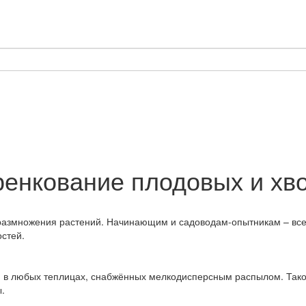
ренкование плодовых и хв
размножения растений. Начинающим и садоводам-опытникам – все
остей.
е, в любых теплицах, снабжённых мелкодисперсным распылом. Так
ы.