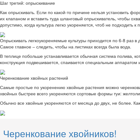
Шаг третий: опрыскивание
Как опрыскивать. Если по какой-то причине нельзя установить фо
их клапаном и вставить туда шланговый опрыскиватель, чтобы охв
допустимо, когда культура легко укореняется, чтоб не подходить к 
Опрыскивать легкоукореняемые культуры приходится по 6-8 раз в де
Самое главное – следить, чтобы на листиках всегда была вода.
В теплице побольше устанавливается обычная система полива, кот
конструкция подвешивается, спаивается специальным аппаратом и
Черенкование хвойных растений
Самые простые по укоренению хвойные растения можно черенковать
хвойных быстрее всего укореняются сортовые формы туи: желтоли
Обычно все хвойные укореняются от месяца до двух, не более. Как
Черенкование хвойников!