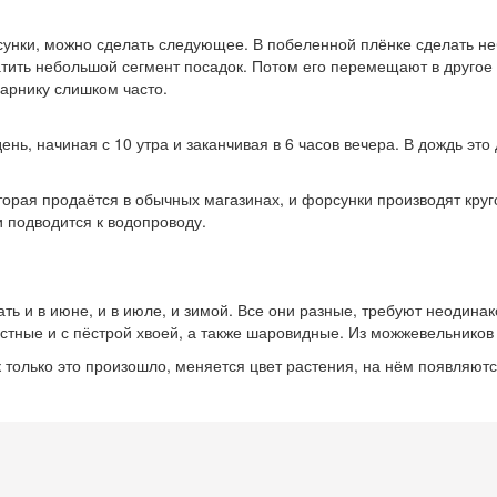
рсунки, можно сделать следующее. В побеленной плёнке сделать н
атить небольшой сегмент посадок. Потом его перемещают в другое 
парнику слишком часто.
нь, начиная с 10 утра и заканчивая в 6 часов вечера. В дождь это
орая продаётся в обычных магазинах, и форсунки производят круг
 подводится к водопроводу.
 и в июне, и в июле, и зимой. Все они разные, требуют неодинако
стные и с пёстрой хвоей, а также шаровидные. Из можжевельников
 только это произошло, меняется цвет растения, на нём появляютс