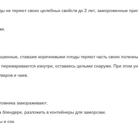
 не теряют своих целебных свойств до 2 лет, замороженные приго
ке.
шенные, ставшие коричневыми плоды теряют часть своих полезных
ы пережариваются изнутри, оставаясь целыми снаружи. При этом у
варов и чаев.
повника замораживают.
а блендере, разложить в контейнеры для заморозки.
 и сок.