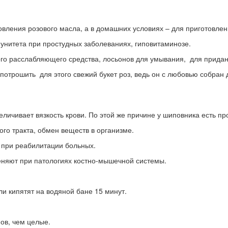
вления розового масла, а в домашних условиях – для приготовлени
унитета при простудных заболеваниях, гиповитаминозе.
го расслабляющего средства, лосьонов для умывания, для придани
т потрошить для этого свежий букет роз, ведь он с любовью собран
еличивает вязкость крови. По этой же причине у шиповника есть пр
го тракта, обмен веществ в организме.
 при реабилитации больных.
меняют при патологиях костно-мышечной системы.
ли кипятят на водяной бане 15 минут.
ов, чем целые.