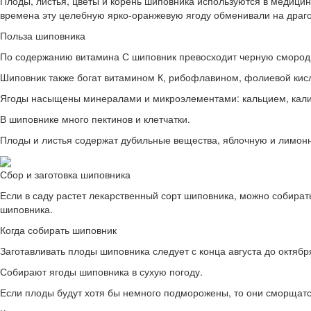
Плоды, листья, цветы и корень шиповника используются в медицин
времена эту целебную ярко-оранжевую ягоду обменивали на драго
Польза шиповника
По содержанию витамина С шиповник превосходит черную смороди
Шиповник также богат витамином К, рибофлавином, фолиевой кис
Ягоды насыщены минералами и микроэлементами: кальцием, кал
В шиповнике много пектинов и клетчатки.
Плоды и листья содержат дубильные вещества, яблочную и лимонн
Сбор и заготовка шиповника
Если в саду растет лекарственный сорт шиповника, можно собирать
шиповника.
Когда собирать шиповник
Заготавливать плоды шиповника следует с конца августа до октябр
Собирают ягоды шиповника в сухую погоду.
Если плоды будут хотя бы немного подморожены, то они сморщатся