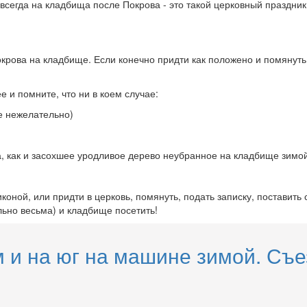
всегда на кладбища после Покрова - это такой церковный праздник
крова на кладбище. Если конечно придти как положено и помянуть и
е и помните, что ни в коем случае:
же нежелательно)
, как и засохшее уродливое дерево неубранное на кладбище зимой
ной, или придти в церковь, помянуть, подать записку, поставить св
льно весьма) и кладбище посетить!
м и на юг на машине зимой. Съе