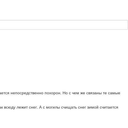
сается непосредственно похорон. Но с чем же связаны те самые
к всюду лежит снег. А с могилы счищать снег зимой считается