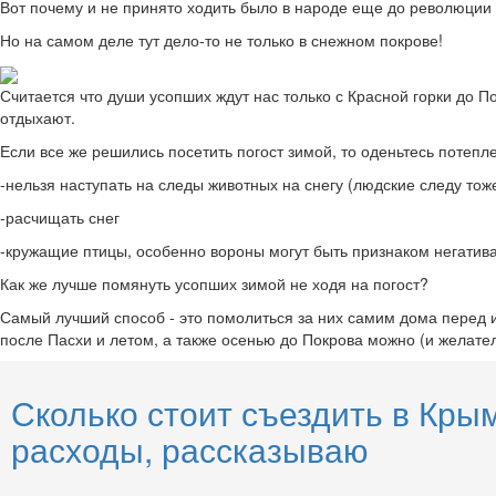
Вот почему и не принято ходить было в народе еще до революции 
Но на самом деле тут дело-то не только в снежном покрове!
Считается что души усопших ждут нас только с Красной горки до По
отдыхают.
Если все же решились посетить погост зимой, то оденьтесь потепле
-нельзя наступать на следы животных на снегу (людские следу то
-расчищать снег
-кружащие птицы, особенно вороны могут быть признаком негатива
Как же лучше помянуть усопших зимой не ходя на погост?
Самый лучший способ - это помолиться за них самим дома перед ико
после Пасхи и летом, а также осенью до Покрова можно (и желате
Сколько стоит съездить в Кры
расходы, рассказываю