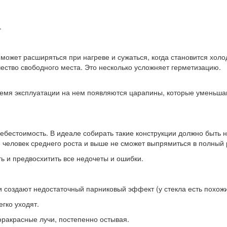
.
н может расширяться при нагреве и сужаться, когда становится хол
чество свободного места. Это несколько усложняет герметизацию.
ремя эксплуатации на нем появляются царапины, которые уменьшают
бестоимость. В идеале собирать такие конструкции должно быть н
 человек среднего роста и выше не сможет выпрямиться в полный 
ь и предвосхитить все недочеты и ошибки.
и создают недостаточный парниковый эффект (у стекла есть похож
гко уходят.
фракрасные лучи, постепенно остывая.