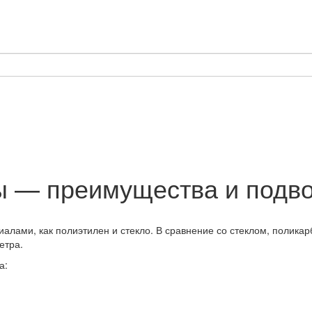
 — преимущества и подво
лами, как полиэтилен и стекло. В сравнение со стеклом, поликарб
етра.
а: