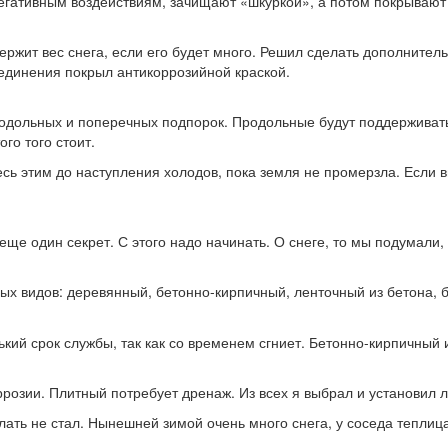
ь негативным воздействиям, зачищают «шкуркой», а потом покрыва
ержит вес снега, если его будет много. Решил сделать дополнител
оединения покрыл антикоррозийной краской.
одольных и поперечных подпорок. Продольные будут поддерживать
го того стоит.
сь этим до наступления холодов, пока земля не промерзла. Если в
еще один секрет. С этого надо начинать. О снеге, то мы подумали, 
ых видов: деревянный, бетонно-кирпичный, ленточный из бетона, б
кий срок службы, так как со временем сгниет. Бетонно-кирпичный 
розии. Плитный потребует дренаж. Из всех я выбрал и установил 
елать не стал. Нынешней зимой очень много снега, у соседа теплиц