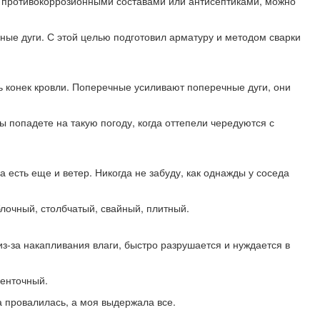
ют противокоррозионными составами или антисептиками, можно
ьные дуги. С этой целью подготовил арматуру и методом сварки
 конек кровли. Поперечные усиливают поперечные дуги, они
ы попадете на такую погоду, когда оттепели чередуются с
а есть еще и ветер. Никогда не забуду, как однажды у соседа
лочный, столбчатый, свайный, плитный.
из-за накапливания влаги, быстро разрушается и нуждается в
ленточный.
а провалилась, а моя выдержала все.