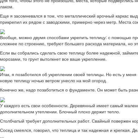
Для того, чтобы этого не произошло, места, которые подверглис
лаком.
Еще я засомневался в том, что металлический арочный каркас выд
прикрепил их рядом с заводскими, примерно через метр. Места с
Вообще, можно двумя способами укрепить теплицу: с помощью пр
сложнее по строению, требуют большего расхода материала, но это
Если вы собрались сделать свою теплицу более надежной, займите
морозами, то грунт вытолкнет все ваше укрепление.
Итак, я позаботился об укреплении своей теплицы. Но есть у меня 
новую теплицу ночью ветром унесло на мой огород.
Конечно же, надо позаботиться о фундаменте. Он может быть разн
У каждого есть свои особенности. Деревянный имеет самый малень
дополнительном утеплении. Блочный плохо держит тепло.
Столбчатый требует дополнительных работ. Свайный повержен кор
Сосед смеялся, говорил, что теплица и так надежная и крепкая. Д