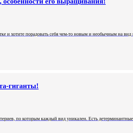
 особенности его выращивания!
ке и хотите порадовать себя чем-то новым и необычным на вид и
та-гиганты!
териев, по которым каждый вид уникален. Есть детерминантные 