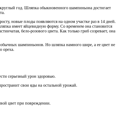
 круглый год. Шляпка обыкновенного шампиньона достигает
та.
сту, новые плоды появляются на одном участке раз в 14 дней.
ляпка имеет яйцевидную форму. Со временем она становится
тинчатая, бело-розового цвета. Как только гриб созревает, она
у обычных шампиньонов. Но шляпка намного шире, а ее цвет не
о ореха.
ести серьезный урон здоровью.
пространит свои яды на остальной урожай.
свой цвет при повреждении.