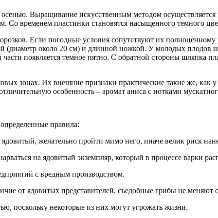
и осенью. Выращивание искусственным методом осуществляется
аям. Со временем пластинки становятся насыщенного темного цве
розков. Если погодные условия сопутствуют их полноценному ро
(диаметр около 20 см) и длинной ножкой. У молодых плодов ш
 части появляется темное пятно. С обратной стороны шляпка плас
ковых зонах. Их внешние признаки практические такие же, как 
отличительную особенность – аромат аниса с нотками мускатног
ь определенные правила:
 ядовитый, желательно пройти мимо него, иначе велик риск нан
арваться на ядовитый экземпляр, который в процессе варки рас
редприятий с вредным производством.
личие от ядовитых представителей, съедобные грибы не меняют 
ью, поскольку некоторые из них могут угрожать жизни.