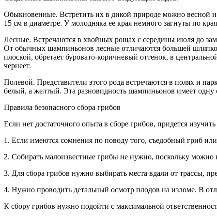
Обыкновенные. Встретить их в дикой природе можно весной 
15 см в диаметре. У молодняка ее края немного загнуты по кр
Лесные. Встречаются в хвойных рощах с середины июля до замо
От обычных шампиньонов лесные отличаются большей шляпкой 
плоской, обретает буровато-коричневый оттенок, в центральной
чернеет.
Полевой. Представители этого рода встречаются в полях и пар
белый, а желтый. Эта разновидность шампиньонов имеет одну 
Правила безопасного сбора грибов
Если нет достаточного опыта в сборе грибов, придется изучит
1. Если имеются сомнения по поводу того, съедобный гриб или
2. Собирать малоизвестные грибы не нужно, поскольку можно н
3. Для сбора грибов нужно выбирать места вдали от трассы, п
4. Нужно проводить детальный осмотр плодов на изломе. В от
К сбору грибов нужно подойти с максимальной ответственност