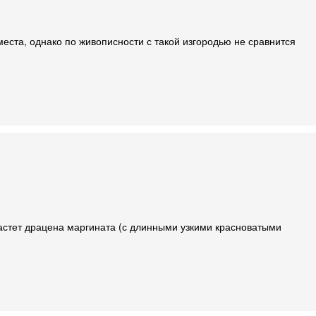
еста, однако по живописности с такой изгородью не сравнится
растет драцена маргината (с длинными узкими красноватыми