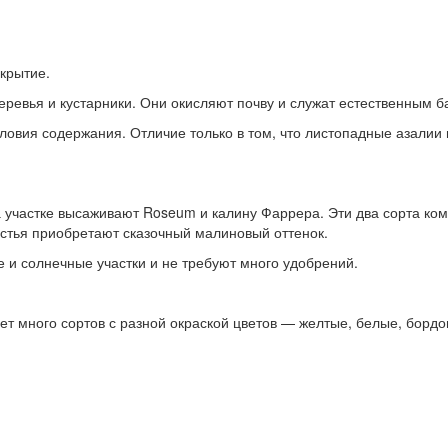
укрытие.
евья и кустарники. Они окисляют почву и служат естественным ба
ловия содержания. Отличие только в том, что листопадные азалии 
а участке высаживают Roseum и калину Фаррера. Эти два сорта ком
истья приобретают сказочный малиновый оттенок.
 и солнечные участки и не требуют много удобрений.
ет много сортов с разной окраской цветов — желтые, белые, борд