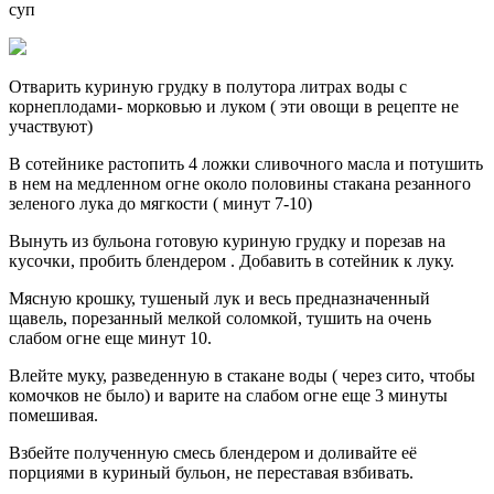
суп
Отварить куриную грудку в полутора литрах воды с
корнеплодами- морковью и луком ( эти овощи в рецепте не
участвуют)
В сотейнике растопить 4 ложки сливочного масла и потушить
в нем на медленном огне около половины стакана резанного
зеленого лука до мягкости ( минут 7-10)
Вынуть из бульона готовую куриную грудку и порезав на
кусочки, пробить блендером . Добавить в сотейник к луку.
Мясную крошку, тушеный лук и весь предназначенный
щавель, порезанный мелкой соломкой, тушить на очень
слабом огне еще минут 10.
Влейте муку, разведенную в стакане воды ( через сито, чтобы
комочков не было) и варите на слабом огне еще 3 минуты
помешивая.
Взбейте полученную смесь блендером и доливайте её
порциями в куриный бульон, не переставая взбивать.