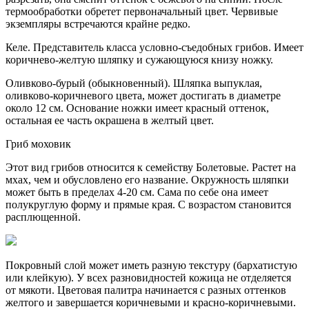
термообработки обретет первоначальный цвет. Червивые
экземпляры встречаются крайне редко.
Келе. Представитель класса условно-съедобных грибов. Имеет
коричнево-желтую шляпку и сужающуюся книзу ножку.
Оливково-бурый (обыкновенный). Шляпка выпуклая,
оливково-коричневого цвета, может достигать в диаметре
около 12 см. Основание ножки имеет красный оттенок,
остальная ее часть окрашена в желтый цвет.
Гриб моховик
Этот вид грибов относится к семейству Болетовые. Растет на
мхах, чем и обусловлено его название. Окружность шляпки
может быть в пределах 4-20 см. Сама по себе она имеет
полукруглую форму и прямые края. С возрастом становится
расплющенной.
Покровный слой может иметь разную текстуру (бархатистую
или клейкую). У всех разновидностей кожица не отделяется
от мякоти. Цветовая палитра начинается с разных оттенков
желтого и завершается коричневыми и красно-коричневыми.