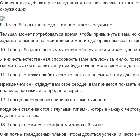
Они из тех людей, которые могут подняться, независимо от того, 
окружающих.
9. Телец беззаветно предан тем, кто этого заслуживает
Тельцам может потребоваться время, чтобы привыкнуть к вам, но к
зодиака, и именно по этой причине многие доверяют им свои сокр
10. Телец обладает шестым чувством обнаружения и может уловить
У них есть естественная способность замечать ложь за милю, поэто
сможете с этим справиться, у них будет очень мало времени для ва
11. Телец не может любить кого-то, пока он не сможет ему доверят
Прежде чем они отдадут вам свое сердце, вам придется показать им
правило, чрезвычайно предан и верен .
12. Тельца расстраивают нерешительные личности
Когда они сталкиваются с глупыми типами, которые каждую чертову
сделает его за вас.
13. Телец стремится к комфорту и хорошей жизни
Они полны грандиозных планов, чтобы добиться успеха, и часто и
тратить деньги и развлекаться.