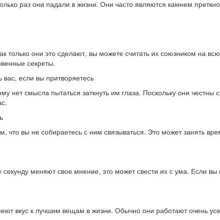
сколько раз они падали в жизни. Они часто являются камнем претк
ак только они это сделают, вы можете считать их союзником на вс
овенные секреты.
 вас, если вы притворяетесь
му нет смысла пытаться заткнуть им глаза. Поскольку они честны с
с.
ь
, что вы не собираетесь с ним связываться. Это может занять врем
 секунду меняют свое мнение, это может свести их с ума. Если вы 
меют вкус к лучшим вещам в жизни. Обычно они работают очень усе