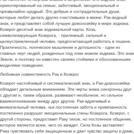
ориентированный на семью, заботливый, эмоциональный и
чрезвычайно щедрый. Это добрые и сострадательные души,
которые любят делать других счастливыми в жизни. Рак-водный
знак, и представляет собой лучшую домохозяйку в мире зодиака.
Козерог-десятый знак зодиакальной карты. Коза,
символизирующая Козерога, - прилежный, сильный и
целеустремленный человек, предпочитающий работать в тишине.
Практичность, логическое мышление и дотошность - одни из
главных черт людей, рожденных под этим знаком зодиака. Это знак
Земли, и поэтому он известен своими стойкими и обоснованными
моделями поведения.
Любовная совместимость Рак и Козерог
Козерог-настойчивый и систематический знак, а Рак-домохозяйка
обладает детальным вниманием. Эти черты знака синхронны друг
с другом и, таким образом, развивают необычное, но сильное
взаимопонимание между друг другом. Рак-вдумчивый и
внимательный человек, чья постоянная забота и привязанность
постепенно разрушат эмоциональные стены Козерога. Козерог, с
другой стороны, предоставит Раку тихое, но постоянное общение,
которое является всем, чего он жаждет. Сила Козы заставляет
Рака чувствовать себя защищенным и дает чувство защиты в доме,