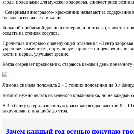
ягоды полезными для мужского здоровья, снижает риск возник
«Северным виноградом» крыжовник называют за содержание вит
больше всего железа и калия.
Большой проблемой для пенсионеров, и не только, является по
оседать на стенках сосудов.
Прочитала интервью с заведующей отделения «Центр здоровья
укрепляет иммунитет, нормализует процесс пищеварения, вывод
кости и нервы, улучшает зрение.
Когда созревает крыжовник, стараюсь каждый день понемногу е
Лимона сначала положила 2 – 3 тонких половинки на 3 л банку,
Компот нужно делать из зеленого крыжовника, но не каждый с
В 3 л банку (стерилизованную), засыпаю ягоды высотой 9 – 10 
закручиваю и под шубу до утра.
Зачем каждый год осенью покупаю гво