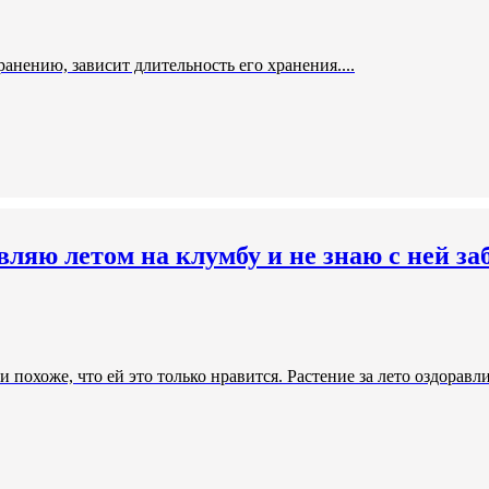
ранению, зависит длительность его хранения....
яю летом на клумбу и не знаю с ней за
 и похоже, что ей это только нравится. Растение за лето оздора