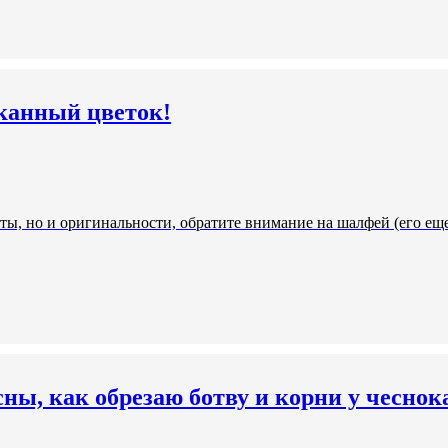
канный цветок!
оты, но и оригинальности, обратите внимание на шалфей (его ещ
сны, как обрезаю ботву и корни у чеснок