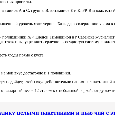
новения простаты.
аминов А и С, группы В, витаминов Е и К, РР. В ягодах есть й
вышенный уровень холестерина. Благодаря содержанию хрома в я
» поликлиники № 4 Еленой Тимошиной в г Саранске журналисту
ит токсины, укрепляет сердечно – сосудистую систему, снижает
сть ягоды прямо с куста.
 на мой вкус достаточно и 1 половинки.
орт подойдет, чтобы вкус действительно напоминал настоящий 
см, сахарный песок 12 ст ложек с небольшой горкой, кладу ломт
здику целыми пакетиками и пью чай с э