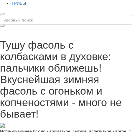
ГРИБЫ
Тушу фасоль с
колбасками в духовке:
пальчики оближешь!
Вкуснейшая зимняя
фасоль с огоньком и
копченостями - много не
бывает!
Истинно-зимнее блюдо - ароматное, сытное, аппетитное - яркое, с