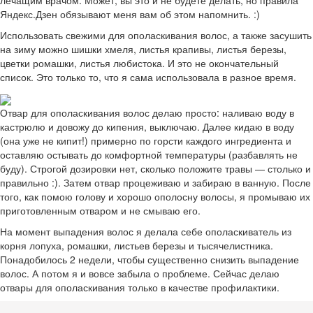
лечащим врачом. Может, вы это и не будете делать, но правила
Яндекс.Дзен обязывают меня вам об этом напомнить. :)
Использовать свежими для ополаскивания волос, а также засушить
на зиму можно шишки хмеля, листья крапивы, листья березы,
цветки ромашки, листья любистока. И это не окончательный
список. Это только то, что я сама использовала в разное время.
Отвар для ополаскивания волос делаю просто: наливаю воду в
кастрюлю и довожу до кипения, выключаю. Далее кидаю в воду
(она уже не кипит!) примерно по горсти каждого ингредиента и
оставляю остывать до комфортной температуры (разбавлять не
буду). Строгой дозировки нет, сколько положите травы — столько и
правильно :). Затем отвар процеживаю и забираю в ванную. После
того, как помою голову и хорошо ополосну волосы, я промываю их
приготовленным отваром и не смываю его.
На момент выпадения волос я делала себе ополаскиватель из
корня лопуха, ромашки, листьев березы и тысячелистника.
Понадобилось 2 недели, чтобы существенно снизить выпадение
волос. А потом я и вовсе забыла о проблеме. Сейчас делаю
отвары для ополаскивания только в качестве профилактики.