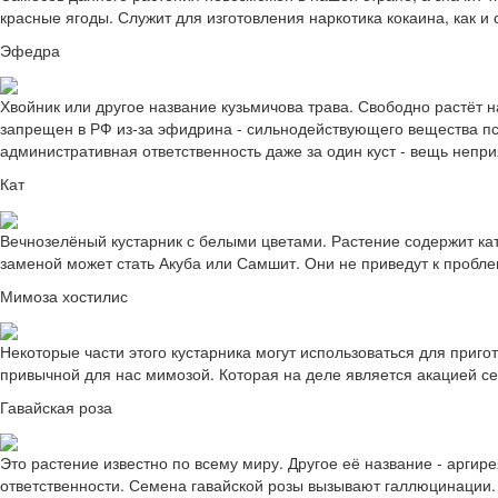
красные ягоды. Служит для изготовления наркотика кокаина, как и 
Эфедра
Хвойник или другое название кузьмичова трава. Свободно растёт 
запрещен в РФ из-за эфидрина - сильнодействующего вещества пси
административная ответственность даже за один куст - вещь непри
Кат
Вечнозелёный кустарник с белыми цветами. Растение содержит ка
заменой может стать Акуба или Самшит. Они не приведут к проблем
Мимоза хостилис
Некоторые части этого кустарника могут использоваться для приго
привычной для нас мимозой. Которая на деле является акацией се
Гавайская роза
Это растение известно по всему миру. Другое её название - арги
ответственности. Семена гавайской розы вызывают галлюцинации. 