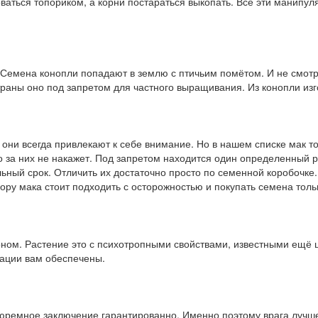
ваться топориком, а корни постараться выкопать. Все эти манипул
Семена конопли попадают в землю с птичьим помётом. И не смотря н
траны оно под запретом для частного выращивания. Из конопли изг
, они всегда привлекают к себе внимание. Но в нашем списке мак т
то за них не накажет. Под запретом находится один определенный 
льный срок. Отличить их достаточно просто по семенной коробочке
бору мака стоит подходить с осторожностью и покупать семена тол
коном. Растение это с психотропными свойствами, известными ещё
нации вам обеспечены.
тюремное заключение гарантированно. Именно поэтому врага лучш