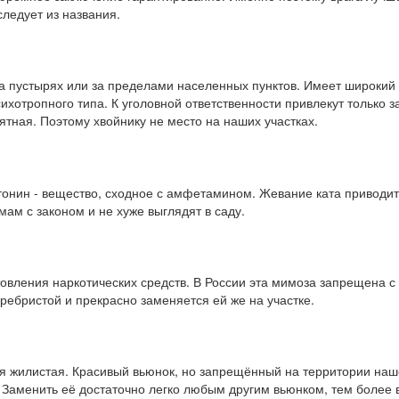
следует из названия.
на пустырях или за пределами населенных пунктов. Имеет широкий
хотропного типа. К уголовной ответственности привлекут только з
ятная. Поэтому хвойнику не место на наших участках.
тонин - вещество, сходное с амфетамином. Жевание ката приводи
ам с законом и не хуже выглядят в саду.
товления наркотических средств. В России эта мимоза запрещена с 
ребристой и прекрасно заменяется ей же на участке.
рея жилистая. Красивый вьюнок, но запрещённый на территории наш
Заменить её достаточно легко любым другим вьюнком, тем более в