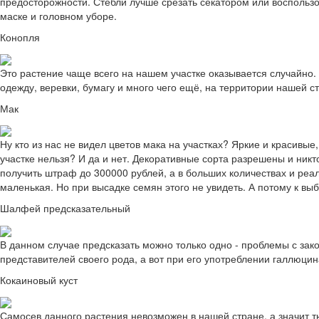
предосторожности. Стебли лучше срезать секатором или воспользо
маске и головном уборе.
Конопля
Это растение чаще всего на нашем участке оказывается случайно. 
одежду, веревки, бумагу и много чего ещё, на территории нашей с
Мак
Ну кто из нас не видел цветов мака на участках? Яркие и красивые
участке нельзя? И да и нет. Декоративные сорта разрешены и ник
получить штраф до 300000 рублей, а в больших количествах и реа
маленькая. Но при высадке семян этого не увидеть. А потому к вы
Шалфей предсказательный
В данном случае предсказать можно только одно - проблемы с за
представителей своего рода, а вот при его употреблении галлюци
Кокаиновый куст
Самосев данного растения невозможен в нашей стране, а значит 