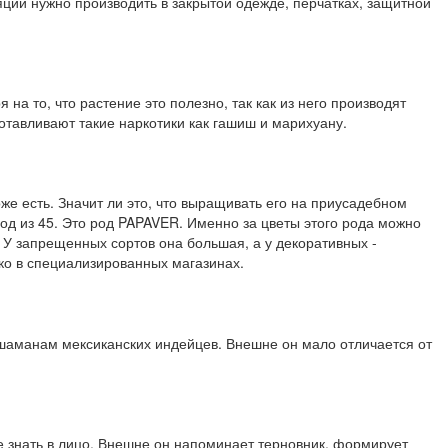
яции нужно производить в закрытой одежде, перчатках, защитной
а то, что растение это полезно, так как из него производят
отавливают такие наркотики как гашиш и марихуану.
оже есть. Значит ли это, что выращивать его на приусадебном
род из 45. Это род PAPAVER. Именно за цветы этого рода можно
. У запрещенных сортов она большая, а у декоративных -
ько в специализированных магазинах.
 шаманам мексиканских индейцев. Внешне он мало отличается от
е знать в лицо. Внешне он напоминает терновник, формирует