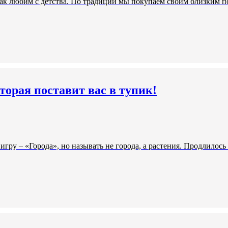
к любим с детства. По традиции мы покупаем своим близким по
торая поставит вас в тупик!
гру – «Города», но называть не города, а растения. Продлилось