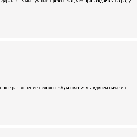
дарки. Самый лучший презент тот, что пригождается по роду
 наше развлечение недолго. «Буксовать» мы вдвоем начали на