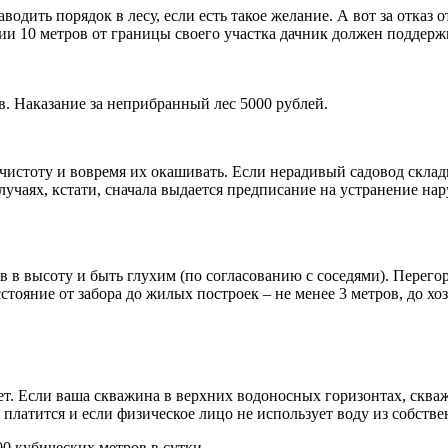
дить порядок в лесу, если есть такое желание. А вот за отказ от
и 10 метров от границы своего участка дачник должен поддержив
. Наказание за неприбранный лес 5000 рублей.
стоту и вовремя их окашивать. Если нерадивый садовод складир
случаях, кстати, сначала выдается предписание на устранение н
в в высоту и быть глухим (по согласованию с соседями). Перего
асстояние от забора до жилых построек – не менее 3 метров, до хо
 Если ваша скважина в верхних водоносных горизонтах, скважи
 платится и если физическое лицо не использует воду из собств
0 кубических метров в сутки.