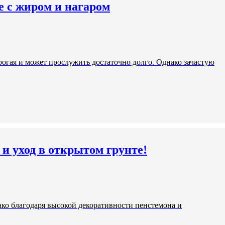
е с жиром и нагаром
рогая и может прослужить достаточно долго. Однако зачастую
и уход в открытом грунте!
ко благодаря высокой декоративности пенстемона и