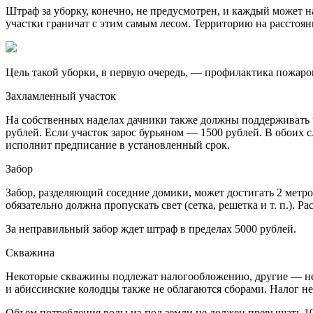
Штраф за уборку, конечно, не предусмотрен, и каждый может наво
участки граничат с этим самым лесом. Территорию на расстояни
Цель такой уборки, в первую очередь, — профилактика пожаров
Захламленный участок
На собственных наделах дачники также должны поддерживать чи
рублей. Если участок зарос бурьяном — 1500 рублей. В обоих 
исполнит предписание в установленный срок.
Забор
Забор, разделяющий соседние домики, может достигать 2 метро
обязательно должна пропускать свет (сетка, решетка и т. п.). Р
За неправильный забор ждет штраф в пределах 5000 рублей.
Скважина
Некоторые скважины подлежат налогообложению, другие — нет.
и абиссинские колодцы также не облагаются сборами. Налог не
Объем потребления воды из-под земли не должен превышать 10