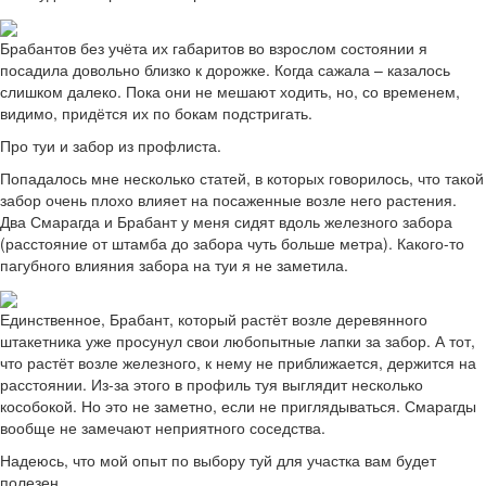
Брабантов без учёта их габаритов во взрослом состоянии я
посадила довольно близко к дорожке. Когда сажала – казалось
слишком далеко. Пока они не мешают ходить, но, со временем,
видимо, придётся их по бокам подстригать.
Про туи и забор из профлиста.
Попадалось мне несколько статей, в которых говорилось, что такой
забор очень плохо влияет на посаженные возле него растения.
Два Смарагда и Брабант у меня сидят вдоль железного забора
(расстояние от штамба до забора чуть больше метра). Какого-то
пагубного влияния забора на туи я не заметила.
Единственное, Брабант, который растёт возле деревянного
штакетника уже просунул свои любопытные лапки за забор. А тот,
что растёт возле железного, к нему не приближается, держится на
расстоянии. Из-за этого в профиль туя выглядит несколько
кособокой. Но это не заметно, если не приглядываться. Смарагды
вообще не замечают неприятного соседства.
Надеюсь, что мой опыт по выбору туй для участка вам будет
полезен.