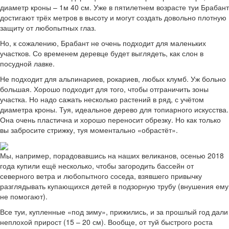
диаметр кроны – 1м 40 см. Уже в пятилетнем возрасте туи Брабант
достигают трёх метров в высоту и могут создать довольно плотную
защиту от любопытных глаз.
Но, к сожалению, Брабант не очень подходит для маленьких
участков. Со временем деревце будет выглядеть, как слон в
посудной лавке.
Не подходит для альпинариев, рокариев, любых клумб. Уж больно
большая. Хорошо подходит для того, чтобы отграничить зоны
участка. Но надо сажать несколько растений в ряд, с учётом
диаметра кроны. Туя, идеальное дерево для топиарного искусства.
Она очень пластична и хорошо переносит обрезку. Но как только
вы забросите стрижку, туя моментально «обрастёт».
Мы, например, порадовавшись на наших великанов, осенью 2018
года купили ещё несколько, чтобы загородить бассейн от
северного ветра и любопытного соседа, взявшего привычку
разглядывать купающихся детей в подзорную трубу (внушения ему
не помогают).
Все туи, купленные «под зиму», прижились, и за прошлый год дали
неплохой прирост (15 – 20 см). Вообще, от туй быстрого роста