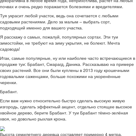
декоративна в любое время года, неприхотлива, растёт на любых
почвах и очень редко поражается болезнями и вредителями.
Туя украсит любой участок, ведь она сочетается с любыми
садовыми растениями. Дело за малым – выбрать сорт,
подходящий именно для вашего участка.
Я расскажу о самых, пожалуй, популярных сортах. Эти туи
зимостойки, не требуют на зиму укрытия, не болеют. Мечта
садовода!
Итак, самые популярные, ну или наиболее часто встречающиеся в
продаже туи: Брабант, Смарагд, Даника. Рассказываю на примере
своих растений. Все они были куплены в 2013 году крошечными
годовалыми саженцами, больше похожими на укоренённые
черенки.
Брабант.
Если вам нужно относительно быстро сделать высокую живую
изгородь, сделать эффектный акцент, отдельно стоящее высокое
хвойное дерево, берите Брабант. У туи Брабант тёмно-зелёная
хвоя, но довольно рыхлая крона.
Высота семилетнего деревца составляет примерно 4 метра,