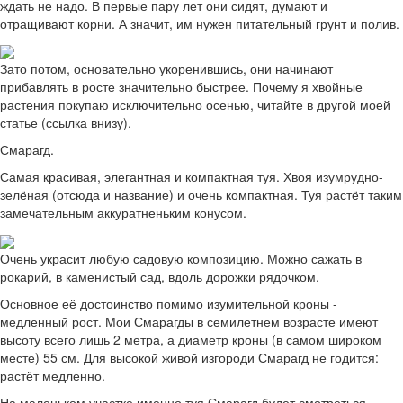
ждать не надо. В первые пару лет они сидят, думают и
отращивают корни. А значит, им нужен питательный грунт и полив.
Зато потом, основательно укоренившись, они начинают
прибавлять в росте значительно быстрее. Почему я хвойные
растения покупаю исключительно осенью, читайте в другой моей
статье (ссылка внизу).
Смарагд.
Самая красивая, элегантная и компактная туя. Хвоя изумрудно-
зелёная (отсюда и название) и очень компактная. Туя растёт таким
замечательным аккуратненьким конусом.
Очень украсит любую садовую композицию. Можно сажать в
рокарий, в каменистый сад, вдоль дорожки рядочком.
Основное её достоинство помимо изумительной кроны -
медленный рост. Мои Смарагды в семилетнем возрасте имеют
высоту всего лишь 2 метра, а диаметр кроны (в самом широком
месте) 55 см. Для высокой живой изгороди Смарагд не годится:
растёт медленно.
На маленьком участке именно туя Смарагд будет смотреться