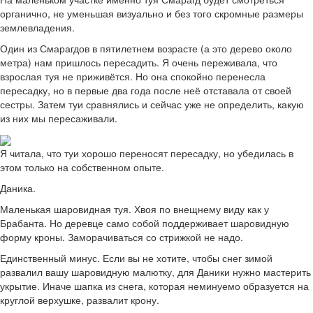
органично, не уменьшая визуально и без того скромные размеры
землевладения.
Один из Смарагдов в пятилетнем возрасте (а это дерево около
метра) нам пришлось пересадить. Я очень переживала, что
взрослая туя не приживётся. Но она спокойно перенесла
пересадку, но в первые два года после неё отставала от своей
сестры. Затем туи сравнялись и сейчас уже не определить, какую
из них мы пересаживали.
Я читала, что туи хорошо переносят пересадку, но убедилась в
этом только на собственном опыте.
Даника.
Маленькая шаровидная туя. Хвоя по внещнему виду как у
Брабанта. Но деревце само собой поддерживает шаровидную
форму кроны. Заморачиваться со стрижкой не надо.
Единственный минус. Если вы не хотите, чтобы снег зимой
развалил вашу шаровидную малютку, для Даники нужно мастерить
укрытие. Иначе шапка из снега, которая неминуемо образуется на
круглой верхушке, развалит крону.