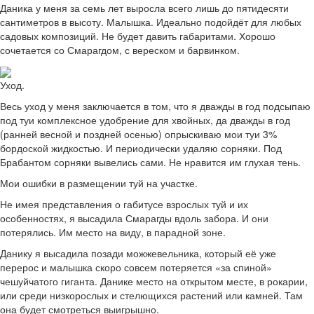
Даника у меня за семь лет выросла всего лишь до пятидесяти
сантиметров в высоту. Малышка. Идеально подойдёт для любых
садовых композиций. Не будет давить габаритами. Хорошо
сочетается со Смарагдом, с вереском и барвинком.
Уход.
Весь уход у меня заключается в том, что я дважды в год подсыпаю
под туи комплексное удобрение для хвойных, да дважды в год
(ранней весной и поздней осенью) опрыскиваю мои туи 3%
бордоской жидкостью. И периодически удаляю сорняки. Под
Брабантом сорняки вывелись сами. Не нравится им глухая тень.
Мои ошибки в размещении туй на участке.
Не имея представления о габитусе взрослых туй и их
особенностях, я высадила Смарагды вдоль забора. И они
потерялись. Им место на виду, в парадной зоне.
Данику я высадила позади можжевельника, который её уже
перерос и малышка скоро совсем потеряется «за спиной»
чешуйчатого гиганта. Данике место на открытом месте, в рокарии,
или среди низкорослых и стелющихся растений или камней. Там
она будет смотреться выигрышно.