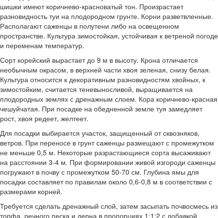
шишки имеют коричнево-красноватый тон. Произрастает
разновидность туи на плодородном грунте. Корни разветвленные.
Располагают саженцы в полутени либо на освещенном
пространстве. Культура зимостойкая, устойчивая к ветреной погоде
и переменам температур.
Сорт корейский вырастает до 9 м в высоту. Крона отличается
необычным окрасом, в верхней части хвоя зеленая, снизу белая.
Культура относится к декоративным разновидностям хвойных, к
зимостойким, считается теневыносливой, выращивается на
плодородных землях с дренажным слоем. Кора коричнево-красная
чешуйчатая. При посадке на обедненной земле туя замедляет
рост, хвоя редеет, желтеет.
Для посадки выбирается участок, защищенный от сквозняков,
ветров. При переносе в грунт саженцы размещают с промежутком
не меньше 0,5 м. Некоторые разрастающиеся сорта высаживают
на расстоянии 3-4 м. При формировании живой изгороди саженцы
погружают в почву с промежутком 50-70 см. Глубина ямы для
посадки составляет по правилам около 0,6-0,8 м в соответствии с
размерами корней.
Требуется сделать дренажный слой, затем засыпать почвосмесь из
торфа, речного песка и дерна в пропорциях 1:1:2 с добавкой