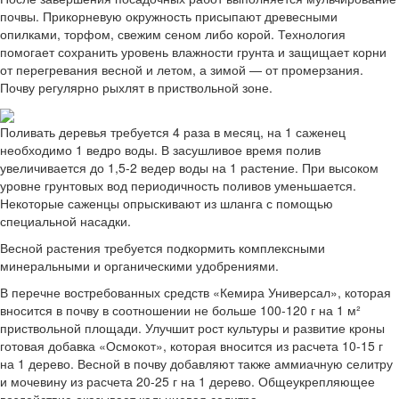
почвы. Прикорневую окружность присыпают древесными
опилками, торфом, свежим сеном либо корой. Технология
помогает сохранить уровень влажности грунта и защищает корни
от перегревания весной и летом, а зимой — от промерзания.
Почву регулярно рыхлят в приствольной зоне.
Поливать деревья требуется 4 раза в месяц, на 1 саженец
необходимо 1 ведро воды. В засушливое время полив
увеличивается до 1,5-2 ведер воды на 1 растение. При высоком
уровне грунтовых вод периодичность поливов уменьшается.
Некоторые саженцы опрыскивают из шланга с помощью
специальной насадки.
Весной растения требуется подкормить комплексными
минеральными и органическими удобрениями.
В перечне востребованных средств «Кемира Универсал», которая
вносится в почву в соотношении не больше 100-120 г на 1 м²
приствольной площади. Улучшит рост культуры и развитие кроны
готовая добавка «Осмокот», которая вносится из расчета 10-15 г
на 1 дерево. Весной в почву добавляют также аммиачную селитру
и мочевину из расчета 20-25 г на 1 дерево. Общеукрепляющее
воздействие оказывает кальциевая селитра.